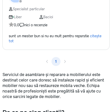
не включается? Не спешите
покупать новую! Спасем ваш
Specialist particular
бюджет.
Liber
Bacioi
0,0
nici o recenzie
sunt un mester bun si nu eu mult pemtru repsrstie
citește
tot
1
Serviciul de asamblare și reparare a mobilierului este
destinat celor care doresc să instaleze rapid și eficient
mobilier nou sau să restaureze mobila veche. Echipa
noastră de profesioniști este pregătită să vă ajute cu
orice sarcini legate de mobilier.