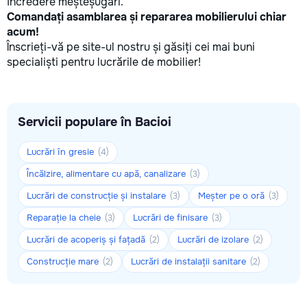
încredere meșteșugari.
Comandați asamblarea și repararea mobilierului chiar
acum!
Înscrieți-vă pe site-ul nostru și găsiți cei mai buni
specialiști pentru lucrările de mobilier!
Servicii populare în Bacioi
Lucrări în gresie
(4)
Încălzire, alimentare cu apă, canalizare
(3)
Lucrări de construcție și instalare
Meșter pe o oră
(3)
(3)
Reparație la cheie
Lucrări de finisare
(3)
(3)
Lucrări de acoperiș și fațadă
Lucrări de izolare
(2)
(2)
Construcție mare
Lucrări de instalații sanitare
(2)
(2)