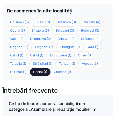
De asemenea în alte localități
Chișinău (87)
Bălți (11)
Botanica (9)
Râșcani (4)
Codru (3)
Sîngera (3)
Buiucani (3)
Bubuieci (3)
Vatra (2)
Dumbrava (2)
Cricova (2)
Stăuceni (2)
Ungheni (2)
Ungheni (2)
Ghidighici (1)
BAM (1)
Cahul (1)
Cahul (1)
Dondușeni (1)
Orhei (1)
Taraclia (1)
Străisteni (1)
Tohatin (1)
Aeroport (1)
Durlești (1)
Bacioi (1)
Ciocana (1)
Întrebări frecvente
Ce tip de lucrări acoperă specialiștii din
categoria „Asamblare și reparație mobilier”?