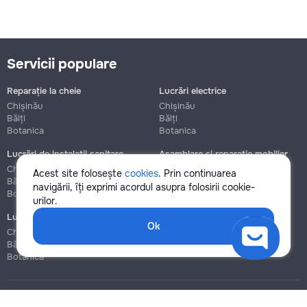
Servicii populare
Reparație la cheie
Lucrări electrice
Chișinău
Chișinău
Bălți
Bălți
Botanica
Botanica
Lucrări de instalații sanitare
Asamblare și reparație mobilier
Chișinău
Chișinău
Acest site folosește
cookies
. Prin continuarea
Bălți
Bălți
navigării, îți exprimi acordul asupra folosirii cookie-
Botanica
Botanica
urilor.
Lucrări de construcție și instalare
Ok
Chișinău
Bălți
Botanica
Blog