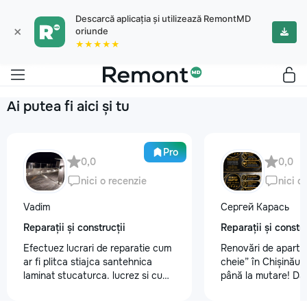
Descarcă aplicația și utilizează RemontMD
×
oriunde
★★★★★
Ai putea fi aici și tu
Pro
0,0
0,0
nici o recenzie
nici o
Vadim
Сергей Карась
Reparații și construcții
Reparații și constru
Efectuez lucrari de reparatie cum
Renovări de aparta
ar fi plitca stiajca santehnica
cheie” în Chișinău –
laminat stucaturca. lucrez si cu
până la mutare! Da
lemnu cum ar fi vagonca cine are
aveți un design-pro
nevoe apelati 068368379
problemă. Vă putem