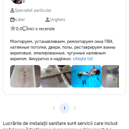
reparație veți răm
comunicațiilor ascu
Specialist particular
fotografiile tuturor
importante. Curățe
Liber
Ungheni
profesională Predă
0,0
nici o recenzie
apartamentul compl
pentru locuit – curat
Монтируем, устанавливаем, ремонтируем окна ПВХ,
fără deșeuri de con
натяжные потолки, двери, полы, реставрируем ванны
Prețuri orientative 
акриловые, эмалированные, чугунные наливным
materiale: Prețurile
акрилом. Аккуратно и надёжно.
citește tot
producătorului, bran
categoria produsulu
porțelanată – de l
lei/m² Laminat – d
lei/m² Materiale pen
brute – de la 1 500
de apartament Uși i
la 2 500–7 000+ le
extensibil – de la 
1
Calitatea noastră –
dumneavoastră! Re
interiorul cât mai a
Lucrările de instalații sanitare sunt servicii care includ
de proiectul de des