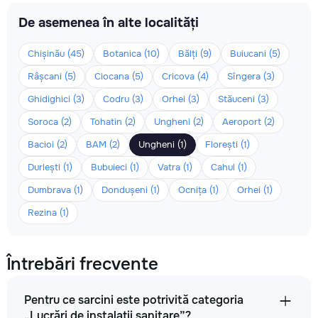
De asemenea în alte localități
Chișinău (45)
Botanica (10)
Bălți (9)
Buiucani (5)
Râșcani (5)
Ciocana (5)
Cricova (4)
Sîngera (3)
Ghidighici (3)
Codru (3)
Orhei (3)
Stăuceni (3)
Soroca (2)
Tohatin (2)
Ungheni (2)
Aeroport (2)
Bacioi (2)
BAM (2)
Ungheni (1)
Florești (1)
Durlești (1)
Bubuieci (1)
Vatra (1)
Cahul (1)
Dumbrava (1)
Dondușeni (1)
Ocnița (1)
Orhei (1)
Rezina (1)
Întrebări frecvente
Pentru ce sarcini este potrivită categoria
„Lucrări de instalații sanitare”?