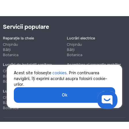
Servicii populare
Reparație la cheie
Lucrări electrice
Chișinău
Chișinău
Bălți
Bălți
Botanica
Botanica
Lucrări de instalații sanitare
Asamblare și reparație mobilier
Chișinău
Chișinău
Acest site folosește
cookies
. Prin continuarea
Bălți
Bălți
navigării, îți exprimi acordul asupra folosirii cookie-
Botanica
Botanica
urilor.
Lucrări de construcție și instalare
Ok
Chișinău
Bălți
Botanica
Blog