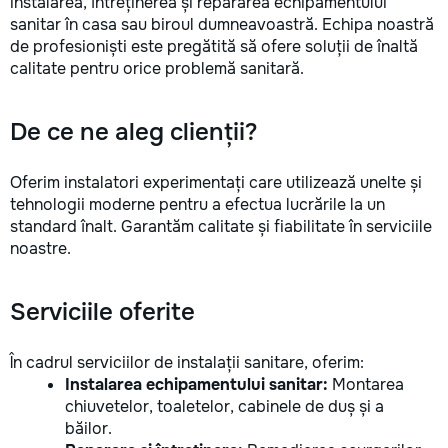
instalarea, întreținerea și repararea echipamentului
la fiecare detaliu.
sanitar în casa sau biroul dumneavoastră. Echipa noastră
pentru o consultație
de profesioniști este pregătită să ofere soluții de înaltă
deviz fără obligați
calitate pentru orice problemă sanitară.
+373 603 31 178 Vi
| Telegram Disponibil
consultații și progr
De ce ne aleg clienții?
gratuit Consultanță
Soluții pentru orice
Reparații executate
Oferim instalatori experimentați care utilizează unelte și
responsabilitate. 
tehnologii moderne pentru a efectua lucrările la un
ideile în locuințe co
standard înalt. Garantăm calitate și fiabilitate în serviciile
moderne și funcțion
noastre.
noastră – liniștea ș
dumneavoastră!
Serviciile oferite
În cadrul serviciilor de instalații sanitare, oferim:
Instalarea echipamentului sanitar:
Montarea
chiuvetelor, toaletelor, cabinele de duș și a
băilor.