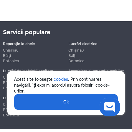
Servicii populare
Reparație la cheie
Lucrări electrice
Chișinău
Chișinău
Bălți
Bălți
Botanica
Botanica
Lucrări de instalații sanitare
Asamblare și reparație mobilier
Chișinău
Chișinău
Acest site folosește
cookies
. Prin continuarea
Bălți
Bălți
navigării, îți exprimi acordul asupra folosirii cookie-
Botanica
Botanica
urilor.
Lucrări de construcție și instalare
Ok
Chișinău
Bălți
Botanica