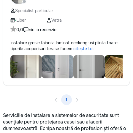
reparație veți răm
comunicațiilor ascu
Specialist particular
fotografiile tuturor
importante. Curățe
Liber
Vatra
profesională Predă
0,0
nici o recenzie
apartamentul compl
pentru locuit – curat
instalare gresie faianta laminat deckeng usi plinta toate
fără deșeuri de con
tipurile acoperisuri terase facem
citește tot
Prețuri orientative 
materiale: Prețurile
producătorului, bran
categoria produsulu
porțelanată – de l
lei/m² Laminat – d
lei/m² Materiale pen
brute – de la 1 500
de apartament Uși i
1
la 2 500–7 000+ le
extensibil – de la 
Calitatea noastră –
Serviciile de instalare a sistemelor de securitate sunt
dumneavoastră! Re
esențiale pentru protejarea casei sau afacerii
interiorul cât mai a
dumneavoastră. Echipa noastră de profesioniști oferă o
de proiectul de des