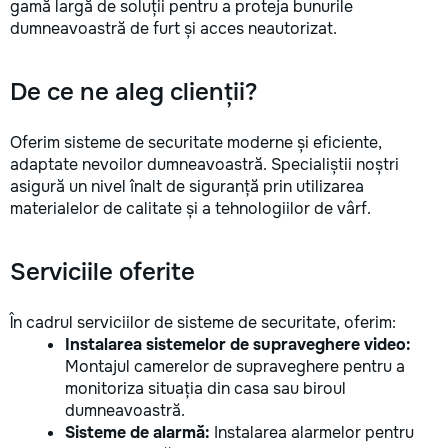
gamă largă de soluții pentru a proteja bunurile
la fiecare detaliu.
dumneavoastră de furt și acces neautorizat.
pentru o consultație
deviz fără obligați
+373 603 31 178 Vi
De ce ne aleg clienții?
| Telegram Disponibil
consultații și progr
gratuit Consultanță
Oferim sisteme de securitate moderne și eficiente,
Soluții pentru orice
adaptate nevoilor dumneavoastră. Specialiștii noștri
Reparații executate
asigură un nivel înalt de siguranță prin utilizarea
responsabilitate. 
materialelor de calitate și a tehnologiilor de vârf.
ideile în locuințe co
moderne și funcțion
noastră – liniștea ș
Serviciile oferite
dumneavoastră!
În cadrul serviciilor de sisteme de securitate, oferim:
Instalarea sistemelor de supraveghere video:
Montajul camerelor de supraveghere pentru a
monitoriza situația din casa sau biroul
dumneavoastră.
Sisteme de alarmă:
Instalarea alarmelor pentru