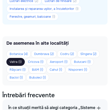
Lucrări electrice
Lucrări de finisare
(2)
(2)
Instalarea și repararea ușilor, a încuietorilor
(1)
Ferestre, geamuri, balcoane
(1)
De asemenea în alte localități
Botanica (4)
Dumbrava (2)
Codru (2)
Sîngera (2)
Vatra (1)
Cricova (1)
Aeroport (1)
Buiucani (1)
Râșcani (1)
BAM (1)
Cahul (1)
Nisporeni (1)
Bacioi (1)
Bubuieci (1)
Întrebări frecvente
În ce situații merită să alegi categoria „Sisteme