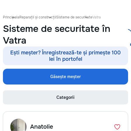
proiect de design p
pentru ca reparația 
confortabilă și ada
Principala
Reparații și construcții
Sisteme de securitate
Vatra
dumneavoastră. Co
Sisteme de securitate în
Garanție 1–2 ani În
contract, fixăm cost
Vatra
termenele lucrărilor
garanție reală pent
lucrările executate
Ești meșter? Înregistrează-te și primește 100
reducere Oferim red
lei în portofel
materialele de const
finisaj prin furnizori
foto și video săptă
Găsește meșter
fiecare săptămână p
video de pe șantier
doriți, puteți vizita
Categorii
obiectul și verifica
lucrărilor. Siguranț
ascunse Înainte de
fotografiem și măsu
electrică, țevile și 
Anatolie
comunicațiile ascu