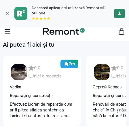
Descarcă aplicația și utilizează RemontMD
×
oriunde
★★★★★
Ai putea fi aici și tu
Pro
0,0
0,0
nici o recenzie
nici o
Vadim
Сергей Карась
Reparații și construcții
Reparații și constru
Efectuez lucrari de reparatie cum
Renovări de aparta
ar fi plitca stiajca santehnica
cheie” în Chișinău –
laminat stucaturca. lucrez si cu
până la mutare! Da
lemnu cum ar fi vagonca cine are
aveți un design-pro
nevoe apelati 068368379
problemă. Vă putem