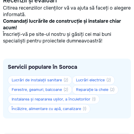
Recenzii și evaluări
Citirea recenziilor clienților vă va ajuta să faceți o alegere
informată.
Comandați lucrările de construcție și instalare chiar
acum!
Înscrieți-vă pe site-ul nostru și găsiți cei mai buni
specialiști pentru proiectele dumneavoastră!
Servicii populare în Soroca
Lucrări de instalații sanitare
Lucrări electrice
(2)
(2)
Ferestre, geamuri, balcoane
Reparație la cheie
(2)
(2)
Instalarea și repararea ușilor, a încuietorilor
(1)
Încălzire, alimentare cu apă, canalizare
(1)