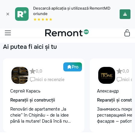
Descarcă aplicația și utilizează RemontMD
×
oriunde
★★★★★
Ai putea fi aici și tu
Pro
0,0
0,0
nici o recenzie
nici o
Сергей Карась
Александр
Reparații și construcții
Reparații și constru
Renovări de apartamente „la
Занимаюсь покрас
cheie” în Chișinău – de la idee
реставрацией меб
până la mutare! Dacă încă nu
фасадов — работа
aveți un design-proiect, nu este o
любой сложности.
problemă. Vă putem realiza un
реставрация стар