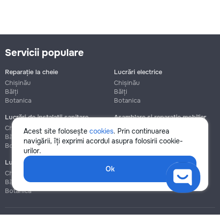
Servicii populare
Reparație la cheie
Lucrări electrice
Chișinău
Chișinău
Bălți
Bălți
Botanica
Botanica
Lucrări de instalații sanitare
Asamblare și reparație mobilier
Chișinău
Chișinău
Acest site folosește
cookies
. Prin continuarea
Bălți
Bălți
navigării, îți exprimi acordul asupra folosirii cookie-
Botanica
Botanica
urilor.
Lucrări de construcție și instalare
Ok
Chișinău
Bălți
Botanica