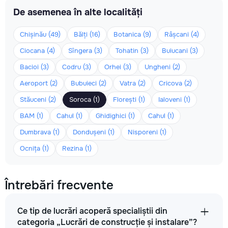
De asemenea în alte localități
Chișinău (49)
Bălți (16)
Botanica (9)
Râșcani (4)
Ciocana (4)
Sîngera (3)
Tohatin (3)
Buiucani (3)
Bacioi (3)
Codru (3)
Orhei (3)
Ungheni (2)
Aeroport (2)
Bubuieci (2)
Vatra (2)
Cricova (2)
Stăuceni (2)
Soroca (1)
Florești (1)
Ialoveni (1)
BAM (1)
Cahul (1)
Ghidighici (1)
Cahul (1)
Dumbrava (1)
Dondușeni (1)
Nisporeni (1)
Ocnița (1)
Rezina (1)
Întrebări frecvente
Ce tip de lucrări acoperă specialiștii din
categoria „Lucrări de construcție și instalare”?