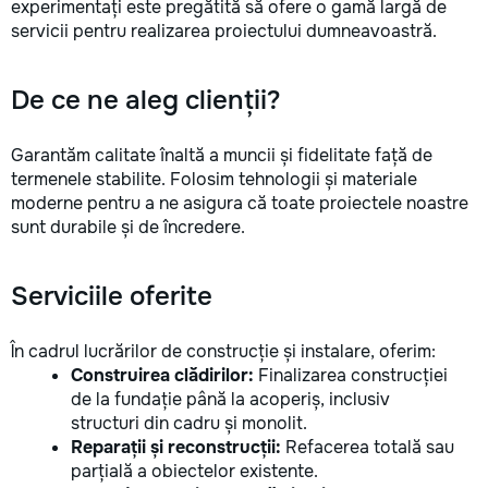
experimentați este pregătită să ofere o gamă largă de
la fiecare detaliu. Contactați-ne
servicii pentru realizarea proiectului dumneavoastră.
pentru o consultație gratuită și un
deviz fără obligații: 069 376 542
+373 603 31 178 Viber | WhatsApp
De ce ne aleg clienții?
| Telegram Disponibili zilnic pentru
consultații și programări. Deviz
gratuit Consultanță profesională
Garantăm calitate înaltă a muncii și fidelitate față de
Soluții pentru orice buget
termenele stabilite. Folosim tehnologii și materiale
Reparații executate la timp și cu
moderne pentru a ne asigura că toate proiectele noastre
responsabilitate. Transformăm
sunt durabile și de încredere.
ideile în locuințe confortabile,
moderne și funcționale! Calitatea
noastră – liniștea și confortul
Serviciile oferite
dumneavoastră!
În cadrul lucrărilor de construcție și instalare, oferim:
Construirea clădirilor:
Finalizarea construcției
de la fundație până la acoperiș, inclusiv
structuri din cadru și monolit.
Reparații și reconstrucții:
Refacerea totală sau
parțială a obiectelor existente.