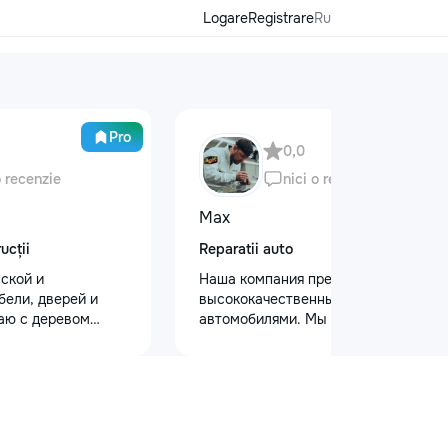
Logare
Registrare
Ru
Pro
0,0
o recenzie
nici o recenzie
Max
ucții
Reparatii auto
ской и
Наша компания предлагает
бели, дверей и
высококачественный уход за
аю с деревом
автомобилями. Мы предоставляем
. Что делаю: —
услуги полировки кузова для
рой и антикварной
восстановления блеска, ремонт
а, восстановление
сколов и трещин на лобовом стекле
ение сколов и
для обеспечения безопасности.
ка и перекраска
Также выполняем оклейку
в, гардеробных,
защитными пленками, полировку