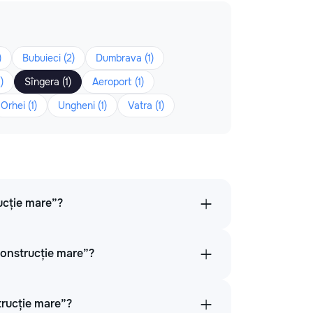
)
Bubuieci (2)
Dumbrava (1)
)
Sîngera (1)
Aeroport (1)
Orhei (1)
Ungheni (1)
Vatra (1)
ucție mare”?
Construcție mare”?
trucție mare”?