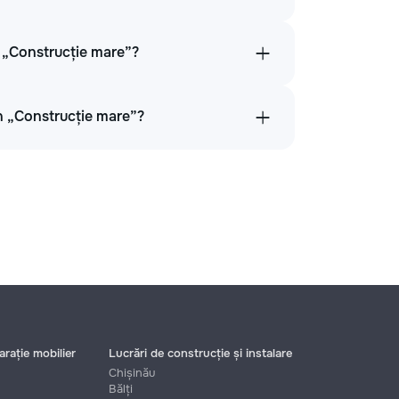
 „Construcție mare”?
în „Construcție mare”?
rație mobilier
Lucrări de construcție și instalare
Chișinău
Bălți