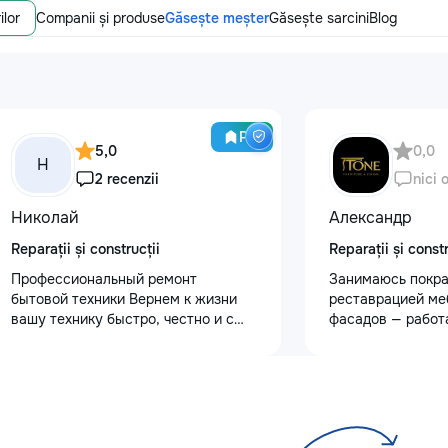
ilor
Companii și produse
Găsește meșter
Găsește sarcini
Blog
Pro
5,0
0,0
Н
2 recenzii
nici 
Николай
Александр
Reparații și construcții
Reparații și constr
Профессиональный ремонт
Занимаюсь покра
бытовой техники Вернем к жизни
реставрацией ме
вашу технику быстро, честно и с
фасадов — работ
гарантией! Мои главные
любой сложности
преимущества: ⏱️ Выезд на дом:
реставрация ста
Работаем во всех районах и
мебели: шлифовк
пригородах. Мастер приедет в
покрытия, устран
течение 1–2 часов после заявки. 📉
трещин — покрас
Цены ниже сервисных: Работаем
кухонных фасадо