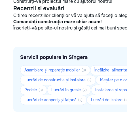
Construiți-vă proiectul mare cu ajutorul nostru!
Recenzii și evaluări
Citirea recenziilor clienților vă va ajuta să faceți o al
Comandați construcția mare chiar acum!
Înscrieți-vă pe site-ul nostru și găsiți cei mai buni sp
Servicii populare în Sîngera
Asamblare și reparație mobilier
Încălzire, aliment
(3)
Lucrări de construcție și instalare
Meșter pe o o
(3)
Podele
Lucrări în gresie
Instalarea și repa
(3)
(2)
Lucrări de acoperiș și fațadă
Lucrări de izolare
(2)
(2