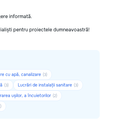
egere informată.
ecialiști pentru proiectele dumneavoastră!
are cu apă, canalizare
(3)
ră
Lucrări de instalații sanitare
(3)
(3)
rarea ușilor, a încuietorilor
(2)
)