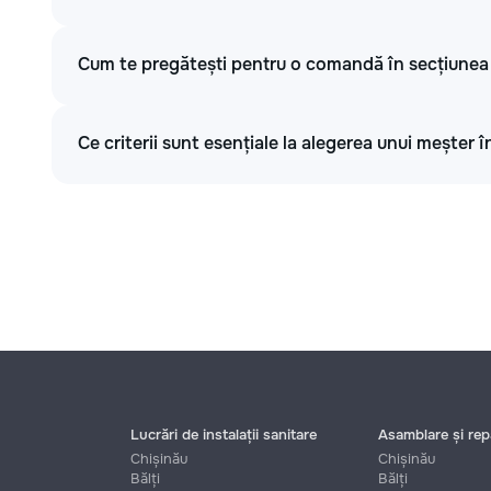
Cum te pregătești pentru o comandă în secțiunea
Ce criterii sunt esențiale la alegerea unui meșter 
Lucrări de instalații sanitare
Asamblare și repa
Chișinău
Chișinău
Bălți
Bălți