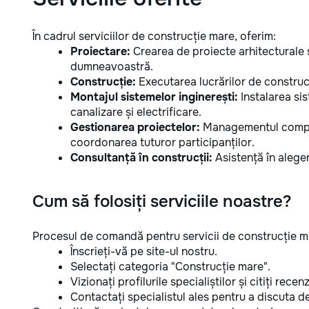
În cadrul serviciilor de construcție mare, oferim:
Proiectare:
Crearea de proiecte arhitecturale ș
dumneavoastră.
Construcție:
Executarea lucrărilor de construcț
Montajul sistemelor inginerești:
Instalarea sis
canalizare și electrificare.
Gestionarea proiectelor:
Managementul complet
coordonarea tuturor participanților.
Consultanță în construcții:
Asistență în aleger
Cum să folosiți serviciile noastre?
Procesul de comandă pentru servicii de construcție m
Înscrieți-vă pe site-ul nostru.
Selectați categoria "Construcție mare".
Vizionați profilurile specialiștilor și citiți recenzi
Contactați specialistul ales pentru a discuta det