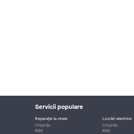
Servicii populare
Reparație la cheie
Lucrări electrice
Chișinău
Chișinău
Bălți
Bălți