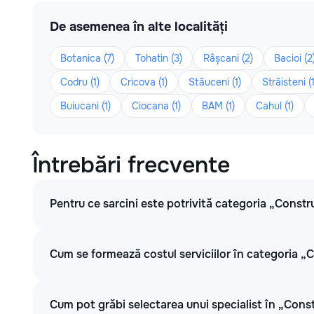
De asemenea în alte localități
Botanica (7)
Tohatin (3)
Râșcani (2)
Bacioi (2
Codru (1)
Cricova (1)
Stăuceni (1)
Străisteni (1
Buiucani (1)
Ciocana (1)
BAM (1)
Cahul (1)
Întrebări frecvente
Pentru ce sarcini este potrivită categoria „Constr
Cum se formează costul serviciilor în categoria „
Cum pot grăbi selectarea unui specialist în „Cons