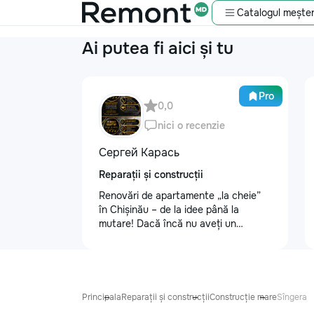
Catalogul meșter
Ai putea fi aici și tu
Pro
0,0
nici o recenzie
Сергей Карась
Reparații și construcții
Renovări de apartamente „la cheie”
în Chișinău – de la idee până la
mutare! Dacă încă nu aveți un
design-proiect, nu este o problemă.
Vă putem realiza un proiect de design
personalizat, pentru ca reparația să
fie clară, confortabilă și adaptată
bugetului dumneavoastră. Contract +
Principala
Reparații și construcții
Construcție mare
Sîngera
Garanție 1–2 ani Încheiem contract,