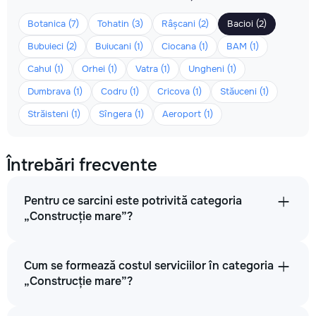
Botanica (7)
Tohatin (3)
Râșcani (2)
Bacioi (2)
Bubuieci (2)
Buiucani (1)
Ciocana (1)
BAM (1)
Cahul (1)
Orhei (1)
Vatra (1)
Ungheni (1)
Dumbrava (1)
Codru (1)
Cricova (1)
Stăuceni (1)
Străisteni (1)
Sîngera (1)
Aeroport (1)
Întrebări frecvente
Pentru ce sarcini este potrivită categoria
„Construcție mare”?
Cum se formează costul serviciilor în categoria
„Construcție mare”?