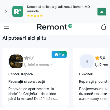
Descarcă aplicația și utilizează RemontMD
×
oriunde
★★★★★
Ai putea fi aici și tu
Pro
0,0
5,0
Н
nici o recenzie
2 rece
Сергей Карась
Николай
Reparații și construcții
Reparații și constru
Renovări de apartamente „la
Профессиональны
cheie” în Chișinău – de la idee
бытовой техники 
până la mutare! Dacă încă nu
жизни вашу техни
aveți un design-proiect, nu este o
честно и с гарант
problemă. Vă putem realiza un
главные преимуще