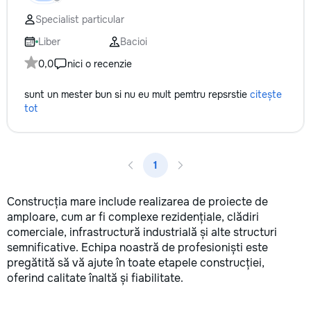
la fiecare detaliu. Contactați-ne
Specialist particular
pentru o consultație gratuită și un
deviz fără obligații: 069 376 542
Liber
Bacioi
+373 603 31 178 Viber | WhatsApp
0,0
nici o recenzie
| Telegram Disponibili zilnic pentru
consultații și programări. Deviz
sunt un mester bun si nu eu mult pemtru repsrstie
citește
gratuit Consultanță profesională
tot
Soluții pentru orice buget
Reparații executate la timp și cu
responsabilitate. Transformăm
ideile în locuințe confortabile,
moderne și funcționale! Calitatea
1
noastră – liniștea și confortul
dumneavoastră!
Construcția mare include realizarea de proiecte de
amploare, cum ar fi complexe rezidențiale, clădiri
comerciale, infrastructură industrială și alte structuri
semnificative. Echipa noastră de profesioniști este
pregătită să vă ajute în toate etapele construcției,
oferind calitate înaltă și fiabilitate.