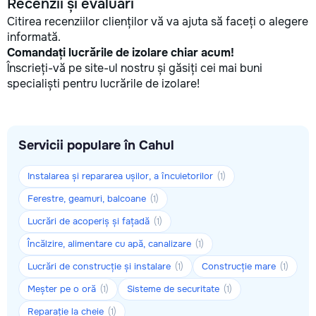
Recenzii și evaluări
Citirea recenziilor clienților vă va ajuta să faceți o alegere
informată.
Comandați lucrările de izolare chiar acum!
Înscrieți-vă pe site-ul nostru și găsiți cei mai buni
specialiști pentru lucrările de izolare!
Servicii populare în Cahul
Instalarea și repararea ușilor, a încuietorilor
(1)
Ferestre, geamuri, balcoane
(1)
Lucrări de acoperiș și fațadă
(1)
Încălzire, alimentare cu apă, canalizare
(1)
Lucrări de construcție și instalare
Construcție mare
(1)
(1)
Meșter pe o oră
Sisteme de securitate
(1)
(1)
Reparație la cheie
(1)