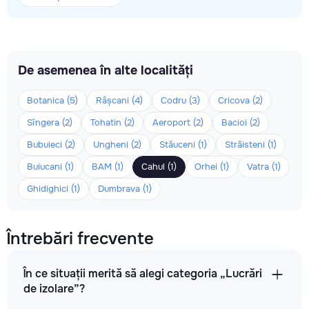
De asemenea în alte localități
Botanica (5)
Râșcani (4)
Codru (3)
Cricova (2)
Sîngera (2)
Tohatin (2)
Aeroport (2)
Bacioi (2)
Bubuieci (2)
Ungheni (2)
Stăuceni (1)
Străisteni (1)
Buiucani (1)
BAM (1)
Cahul (1)
Orhei (1)
Vatra (1)
Ghidighici (1)
Dumbrava (1)
Întrebări frecvente
În ce situații merită să alegi categoria „Lucrări
de izolare”?