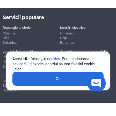
Servicii populare
Reparație la cheie
Lucrări electrice
Chișinău
Chișinău
Bălți
Bălți
Botanica
Botanica
Lucrări de instalații sanitare
Asamblare și reparație mobilier
Chișinău
Chișinău
Acest site folosește
cookies
. Prin continuarea
Bălți
Bălți
navigării, îți exprimi acordul asupra folosirii cookie-
Botanica
Botanica
urilor.
Lucrări de construcție și instalare
Ok
Chișinău
Bălți
Botanica
Blog
Reguli