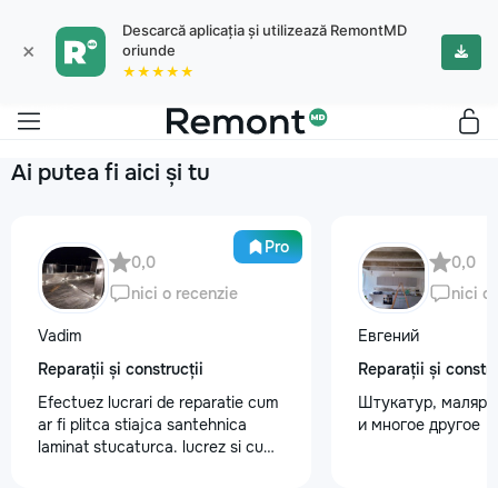
Descarcă aplicația și utilizează RemontMD
×
oriunde
★★★★★
Ai putea fi aici și tu
Pro
0,0
0,0
nici o recenzie
nici o
Vadim
Евгений
Reparații și construcții
Reparații și constru
Efectuez lucrari de reparatie cum
Штукатур, маляр ,
ar fi plitca stiajca santehnica
и многое другое
laminat stucaturca. lucrez si cu
lemnu cum ar fi vagonca cine are
nevoe apelati 068368379