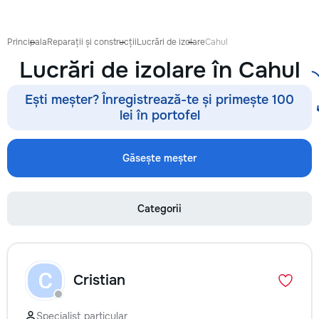
Principala
Reparații și construcții
Lucrări de izolare
Cahul
Lucrări de izolare în Cahul
Ești meșter? Înregistrează-te și primește 100
lei în portofel
Găsește meșter
Categorii
C
Cristian
Specialist particular