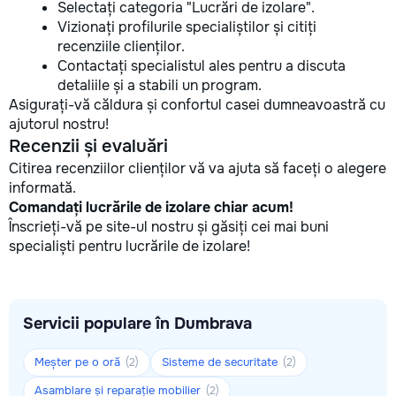
Selectați categoria "Lucrări de izolare".
Vizionați profilurile specialiștilor și citiți
recenziile clienților.
Contactați specialistul ales pentru a discuta
detaliile și a stabili un program.
Asigurați-vă căldura și confortul casei dumneavoastră cu
ajutorul nostru!
Recenzii și evaluări
Citirea recenziilor clienților vă va ajuta să faceți o alegere
informată.
Comandați lucrările de izolare chiar acum!
Înscrieți-vă pe site-ul nostru și găsiți cei mai buni
specialiști pentru lucrările de izolare!
Servicii populare în Dumbrava
Meșter pe o oră
Sisteme de securitate
(2)
(2)
Asamblare și reparație mobilier
(2)