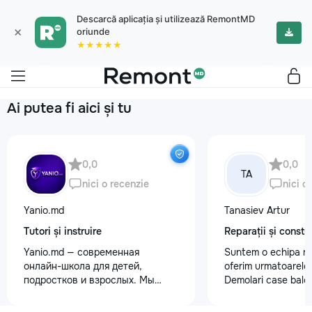
Descarcă aplicația și utilizează RemontMD
×
oriunde
★★★★★
Ai putea fi aici și tu
0,0
0,0
TA
nici o recenzie
nici o
Yanio.md
Tanasiev Artur
Tutori și instruire
Reparații și constru
Yanio.md — современная
Suntem o echipa ra
онлайн-школа для детей,
oferim urmatoarele 
подростков и взрослых. Мы
Demolari case balc
помогаем ученикам улучшать
Demolare fundatii, 
знания по школьным предметам,
beton,ziduri. demo