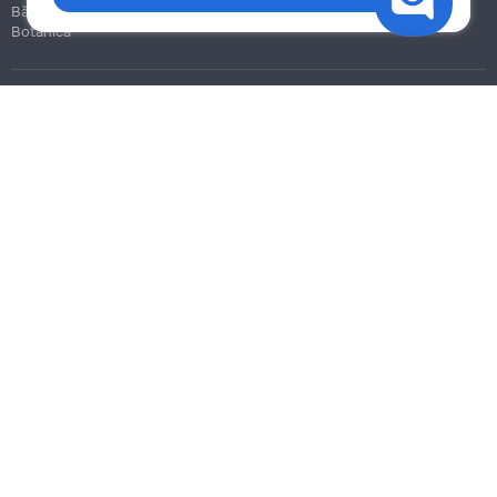
Bălți
Botanica
Blog
Reguli
Prețuri la servicii
Ajutor
Politica de confidențialitate
Cookies
Scrie în suport
info@remont.md
SRL "Br Team Pro"