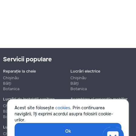
Servicii populare
Reparație la cheie
Lucrări electrice
Chișinău
Chișinău
Bălți
Bălți
Botanica
Botanica
Lucrări de instalații sanitare
Asamblare și reparație mobilier
Chișinău
Chișinău
Acest site folosește
cookies
. Prin continuarea
Bălți
Bălți
navigării, îți exprimi acordul asupra folosirii cookie-
Botanica
Botanica
urilor.
Lucrări de construcție și instalare
Ok
Chișinău