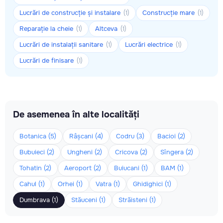
Lucrări de construcție și instalare
Construcție mare
(1)
(1)
Reparație la cheie
Altceva
(1)
(1)
Lucrări de instalații sanitare
Lucrări electrice
(1)
(1)
Lucrări de finisare
(1)
De asemenea în alte localități
Botanica (5)
Râșcani (4)
Codru (3)
Bacioi (2)
Bubuieci (2)
Ungheni (2)
Cricova (2)
Sîngera (2)
Tohatin (2)
Aeroport (2)
Buiucani (1)
BAM (1)
Cahul (1)
Orhei (1)
Vatra (1)
Ghidighici (1)
Dumbrava (1)
Stăuceni (1)
Străisteni (1)