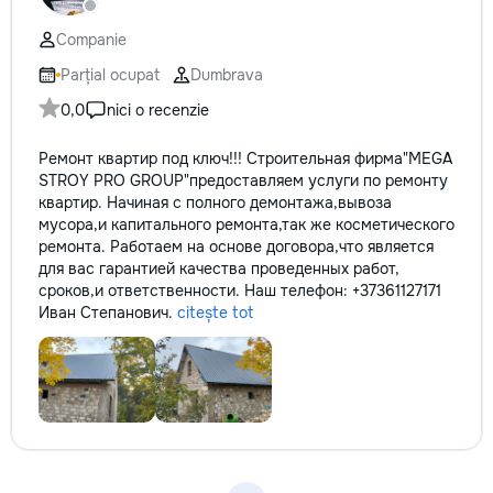
✔ Обучение взрослых ✔
Бесплатный пробный урок
Companie
Parțial ocupat
Dumbrava
0,0
nici o recenzie
Ремонт квартир под ключ!!! Строительная фирма"MEGA
STROY PRO GROUP"предоставляем услуги по ремонту
квартир. Начиная с полного демонтажа,вывоза
мусора,и капитального ремонта,так же косметического
ремонта. Работаем на основе договора,что является
для вас гарантией качества проведенных работ,
сроков,и ответственности. Наш телефон: +37361127171
Иван Степанович.
citește tot