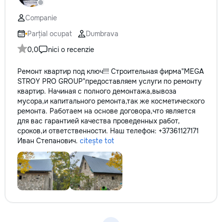
Companie
Parțial ocupat
Dumbrava
0,0
nici o recenzie
Ремонт квартир под ключ!!! Строительная фирма"MEGA
STROY PRO GROUP"предоставляем услуги по ремонту
квартир. Начиная с полного демонтажа,вывоза
мусора,и капитального ремонта,так же косметического
ремонта. Работаем на основе договора,что является
для вас гарантией качества проведенных работ,
сроков,и ответственности. Наш телефон: +37361127171
Иван Степанович.
citește tot