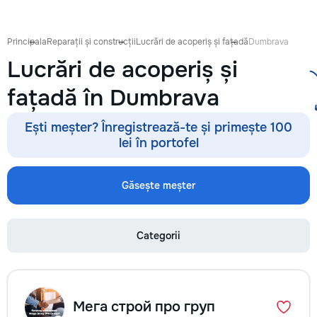
acoperisului - Demo
metalice - Decopert
tencuiala,gresie,fai
Principala
Reparații și construcții
Lucrări de acoperiș și fațadă
Dumbrava
sapa - Decapare dif
Lucrări de acoperiș și
suprafete - Demon
parchet,sapă,teraco
fațadă în Dumbrava
curatenie subsol la 
Ești meșter? Înregistrează-te și primește 100
lei în portofel
Găsește meșter
Categorii
Мега строй про груп