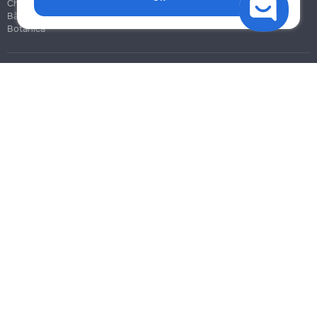
Chișinău
Bălți
Botanica
Blog
Reguli
Prețuri la servicii
Ajutor
Politica de confidențialitate
Cookies
Scrie în suport
info@remont.md
SRL "Br Team Pro"