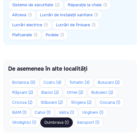
Sisteme de securitate
Reparație la cheie
(2)
(1)
Altceva
Lucrări de instalații sanitare
(1)
(1)
Lucrări electrice
Lucrări de finisare
(1)
(1)
Plafoanele
Podele
(1)
(1)
De asemenea în alte localități
Botanica (5)
Codru (4)
Tohatin (3)
Buiucani (2)
Râșcani (2)
Bacioi (2)
Orhei (2)
Bubuieci (2)
Cricova (2)
Stăuceni (2)
Sîngera (2)
Ciocana (1)
BAM (1)
Cahul (1)
Vatra (1)
Ungheni (1)
Ghidighici (1)
Dumbrava (1)
Aeroport (1)