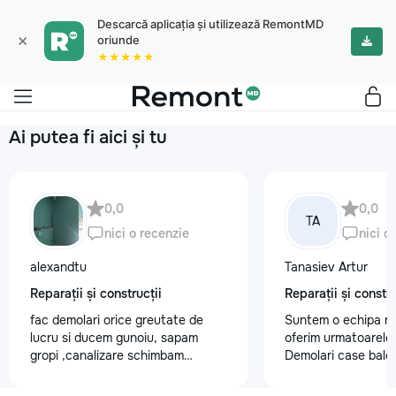
Descarcă aplicația și utilizează RemontMD
×
oriunde
★★★★★
Ai putea fi aici și tu
0,0
0,0
TA
nici o recenzie
nici o
alexandtu
Tanasiev Artur
Reparații și construcții
Reparații și constru
fac demolari orice greutate de
Suntem o echipa ra
lucru si ducem gunoiu, sapam
oferim urmatoarele 
gropi ,canalizare schimbam
Demolari case balc
trubele.Montam gipsocarеon dupa
Demolare fundatii, 
proect.
beton,ziduri. demo