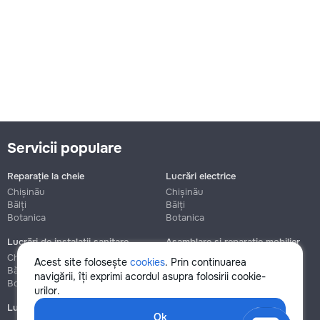
Servicii populare
Reparație la cheie
Lucrări electrice
Chișinău
Chișinău
Bălți
Bălți
Botanica
Botanica
Lucrări de instalații sanitare
Asamblare și reparație mobilier
Chișinău
Chișinău
Acest site folosește
cookies
. Prin continuarea
Bălți
Bălți
navigării, îți exprimi acordul asupra folosirii cookie-
Botanica
Botanica
urilor.
Lucrări de construcție și instalare
Ok