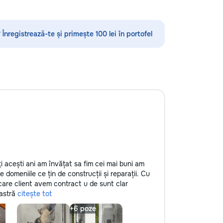
u mai multe detalii
оффлайн - Дополняем школьную
94
программу — делаем её понятной и
доступной - Уникальный формат с
 Înregistrează-te și primește 100 lei în portofel
персонажем Луной
i acești ani am învățat sa fim cei mai buni am
e domeniile ce țin de construcții și reparații. Cu
ecare client avem contract u de sunt clar
oastră
citește tot