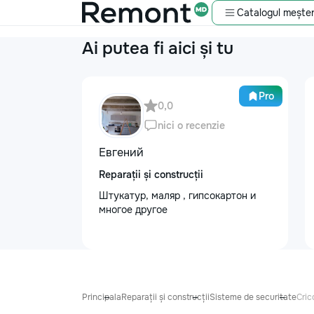
Catalogul meșter
Ai putea fi aici și tu
Pro
0,0
nici o recenzie
Евгений
Reparații și construcții
Штукатур, маляр , гипсокартон и
многое другое
Principala
Reparații și construcții
Sisteme de securitate
Cric