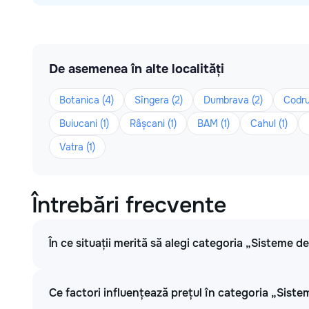
De asemenea în alte localități
Botanica (4)
Sîngera (2)
Dumbrava (2)
Codru
Buiucani (1)
Râșcani (1)
BAM (1)
Cahul (1)
Vatra (1)
Întrebări frecvente
În ce situații merită să alegi categoria „Sisteme d
Ce factori influențează prețul în categoria „Siste