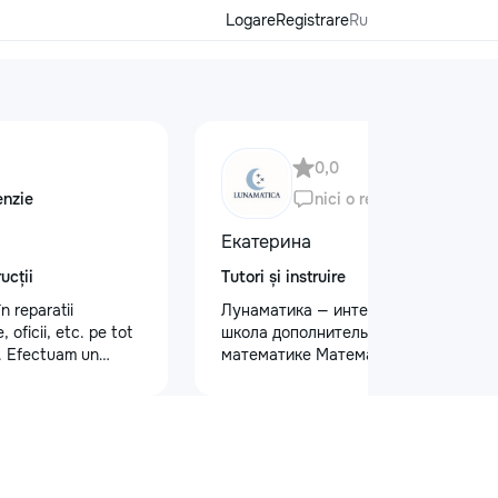
Logare
Registrare
Ru
0,0
enzie
nici o recenzie
Екатерина
ucții
Tutori și instruire
n reparatii
Лунаматика — интерактивная
oficii, etc. pe tot
школа дополнительных уроков по
i. Efectuam un
математике Математика легко,
ivitati: tencuiala
интересно и с индивидуальным
tru pereti/ laminat/
подходом. - Для учеников 5–12
rton /vopsit pereti
классов - Индивидуальные, парные
ate. La fel efectuam
и групповые уроки (до 4 человек) -
tructie:,montam
На русском и румынском языках -
. interior, exterior
Занятия 2 раза в неделю - Онлайн и