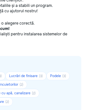
ile clienților.
aliile și a stabili un program.
ă cu ajutorul nostru!
ce o alegere corectă.
 acum!
cialiști pentru instalarea sistemelor de
Lucrări de finisare
Podele
3)
(3)
(3)
încuietorilor
(2)
re cu apă, canalizare
(2)
lare
(2)