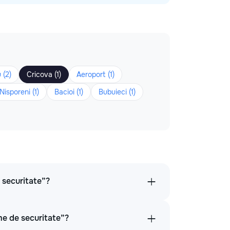
 (2)
Cricova (1)
Aeroport (1)
Nisporeni (1)
Bacioi (1)
Bubuieci (1)
e securitate”?
me de securitate”?