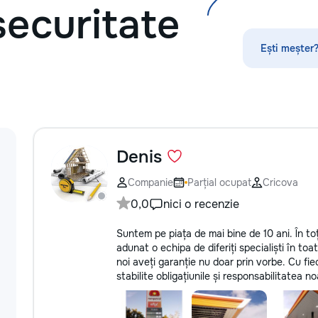
securitate
прихожих — покраска и
/ acoperise. pentr
восстановление входных и
la num.: 0699951
межкомнатных дверей — резные и
Ești meșter?
решётчатые фасады, декоративные
панно — перголы и садовые
конструкции: защитная обработка,
покраска Работаю с массивом,
шпоном, МДФ. Подбираю цвет и
финиш под интерьер — матовый,
глянец, патина, состаривание,
тонировка под нужный оттенок
Denis
дерева. Главное в моей работе —
качество поверхности. Ровное
Companie
Parțial ocupat
Cricova
покрытие без подтёков и полос,
0,0
nici o recenzie
аккуратные углы и кромки, чистая
работа с резьбой. Кишинёв и
Suntem pe piața de mai bine de 10 ani. În toț
пригород. Выезд на замер,
adunat o echipa de diferiți specialiști în toat
консультация по цвету и покрытию.
noi aveți garanție nu doar prin vorbe. Cu fi
stabilite obligațiunile și responsabilitatea n