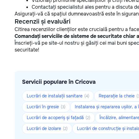
Vizionați profilurile specialiștilor și citiți recenzi
Contactați specialistul ales pentru a discuta det
Asigurați-vă că spațiul dumneavoastră este în siguranț
Recenzii și evaluări
Citirea recenziilor clienților este crucială pentru a fa
Comandați serviciile de sisteme de securitate chiar
Înscrieți-vă pe site-ul nostru și găsiți cei mai buni spe
securitate!
Servicii populare în Cricova
Lucrări de instalații sanitare
Reparație la cheie
(4)
(
Lucrări în gresie
Instalarea și repararea ușilor, a 
(3)
Lucrări de acoperiș și fațadă
Încălzire, alimenta
(2)
Lucrări de izolare
Lucrări de construcție și insta
(2)