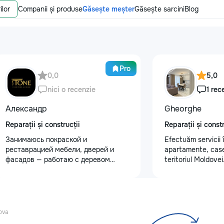
ilor
Companii și produse
Găsește meșter
Găsește sarcini
Blog
Pro
0,0
5,0
nici o recenzie
1 rec
Александр
Gheorghe
Reparații și construcții
Reparații și constr
Занимаюсь покраской и
Efectuăm servicii î
реставрацией мебели, дверей и
apartamente, case, 
фасадов — работаю с деревом
teritoriul Moldove
любой сложности. Что делаю: —
spectru larg de act
реставрация старой и антикварной
peretilor /chit pen
мебели: шлифовка, восстановление
teracota/ghipsoca
покрытия, устранение сколов и
,poduri/ electricit
трещин — покраска и перекраска
si lucrari de cons
ova
кухонных фасадов, гардеробных,
,renovam,construim