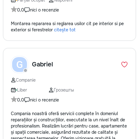
Parțial ocupat
Nisporeni
0,0
nici o recenzie
Montarea repararea si reglarea usilor cit pe interior si pe
exterior si ferestrelor
citește tot
G
Gabriel
Companie
Liber
Грозешты
0,0
nici o recenzie
Compania noastră oferă servicii complete în domeniul
reparațiilor și construcțiilor, executate la un nivel înalt de
profesionalism. Realizăm lucrări pentru case, apartamente
și spații comerciale, asigurând rezultate de calitate și
respectarea termenelor. Oferim vizionare gratuită la