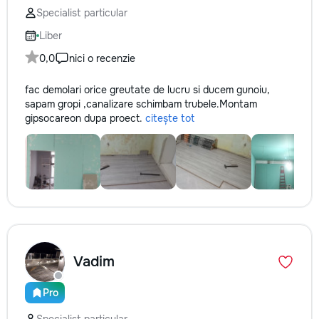
Specialist particular
Liber
0,0
nici o recenzie
fac demolari orice greutate de lucru si ducem gunoiu,
sapam gropi ,canalizare schimbam trubele.Montam
gipsocarеon dupa proect.
citește tot
Vadim
Pro