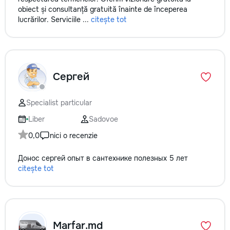
obiect și consultanță gratuită înainte de începerea
lucrărilor. Serviciile ...
citește tot
Сергей
Specialist particular
Liber
Sadovoe
0,0
nici o recenzie
Донос сергей опыт в сантехнике полезных 5 лет
citește tot
Marfar.md