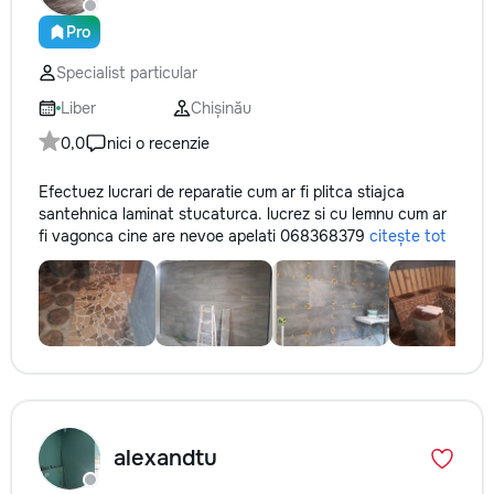
Pro
Specialist particular
Liber
Chișinău
0,0
nici o recenzie
Efectuez lucrari de reparatie cum ar fi plitca stiajca
santehnica laminat stucaturca. lucrez si cu lemnu cum ar
fi vagonca cine are nevoe apelati 068368379
citește tot
alexandtu