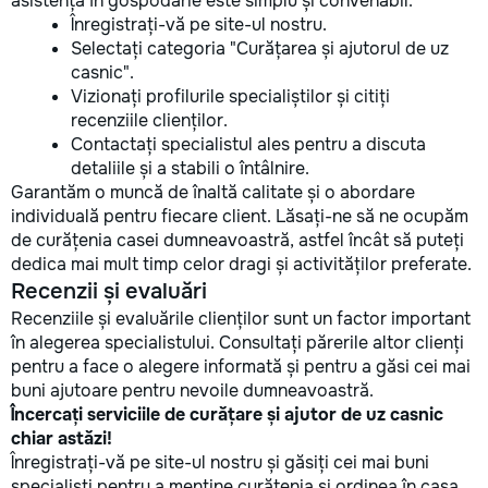
asistență în gospodărie este simplu și convenabil:
Înregistrați-vă pe site-ul nostru.
Selectați categoria "Curățarea și ajutorul de uz
casnic".
Vizionați profilurile specialiștilor și citiți
recenziile clienților.
Contactați specialistul ales pentru a discuta
detaliile și a stabili o întâlnire.
Garantăm o muncă de înaltă calitate și o abordare
individuală pentru fiecare client. Lăsați-ne să ne ocupăm
de curățenia casei dumneavoastră, astfel încât să puteți
dedica mai mult timp celor dragi și activităților preferate.
Recenzii și evaluări
Recenziile și evaluările clienților sunt un factor important
în alegerea specialistului. Consultați părerile altor clienți
pentru a face o alegere informată și pentru a găsi cei mai
buni ajutoare pentru nevoile dumneavoastră.
Încercați serviciile de curățare și ajutor de uz casnic
chiar astăzi!
Înregistrați-vă pe site-ul nostru și găsiți cei mai buni
specialiști pentru a menține curățenia și ordinea în casa