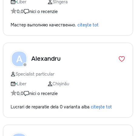
Liber
Sîngera
0,0
nici o recenzie
Мастер выполняю качественно.
citește tot
A
Alexandru
Specialist particular
Liber
Chișinău
0,0
nici o recenzie
Lucrari de reparatie dela 0 varianta alba
citește tot