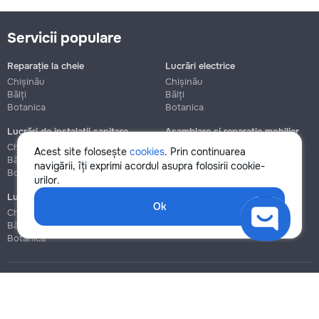
Servicii populare
Reparație la cheie
Lucrări electrice
Chișinău
Chișinău
Bălți
Bălți
Botanica
Botanica
Lucrări de instalații sanitare
Asamblare și reparație mobilier
Chișinău
Chișinău
Acest site folosește
cookies
. Prin continuarea
Bălți
Bălți
navigării, îți exprimi acordul asupra folosirii cookie-
Botanica
Botanica
urilor.
Lucrări de construcție și instalare
Ok
Chișinău
Bălți
Botanica
Blog
Reguli
Prețuri la servicii