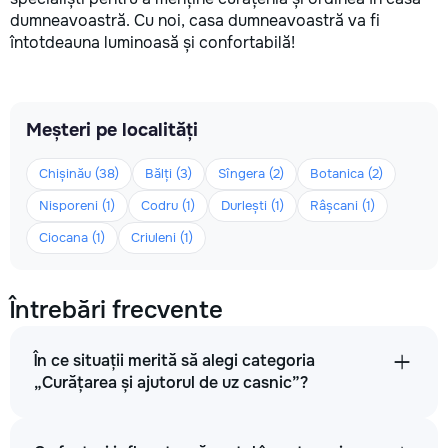
dumneavoastră. Cu noi, casa dumneavoastră va fi
întotdeauna luminoasă și confortabilă!
Meșteri pe localități
Chișinău (38)
Bălți (3)
Sîngera (2)
Botanica (2)
Nisporeni (1)
Codru (1)
Durlești (1)
Râșcani (1)
Ciocana (1)
Criuleni (1)
Întrebări frecvente
În ce situații merită să alegi categoria
„Curățarea și ajutorul de uz casnic”?