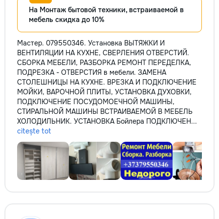
На Монтаж бытовой техники, встраиваемой в
мебель скидка до 10%
Мастер. 079550346. Установка ВЫТЯЖКИ И
ВЕНТИЛЯЦИИ НА КУХНЕ, СВЕРЛЕНИЯ ОТВЕРСТИЙ.
СБОРКА МЕБЕЛИ, РАЗБОРКА РЕМОНТ ПЕРЕДЕЛКА,
ПОДРЕЗКА - ОТВЕРСТИЯ в мебели. ЗАМЕНА
СТОЛЕШНИЦЫ НА КУХНЕ. ВРЕЗКА И ПОДКЛЮЧЕНИЕ
МОЙКИ, ВАРОЧНОЙ ПЛИТЫ, УСТАНОВКА ДУХОВКИ,
ПОДКЛЮЧЕНИЕ ПОСУДОМОЕЧНОЙ МАШИНЫ,
СТИРАЛЬНОЙ МАШИНЫ ВСТРАИВАЕМОЙ В МЕБЕЛЬ
ХОЛОДИЛЬНИК. УСТАНОВКА Бойлера ПОДКЛЮЧЕН...
citește tot