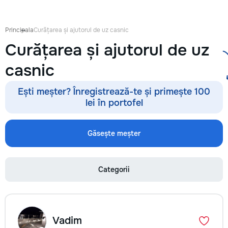
Для учеников 5–12
Индивидуальные, 
групповые уроки (
Principala
Curățarea și ajutorul de uz casnic
- На русском и р
Curățarea și ajutorul de uz
языках - Занятия 2
неделю - Онлайн 
casnic
Дополняем школь
программу — дела
понятной и доступ
Ești meșter? Înregistrează-te și primește 100
Уникальный форма
lei în portofel
персонажем Луно
Găsește meșter
Categorii
Vadim