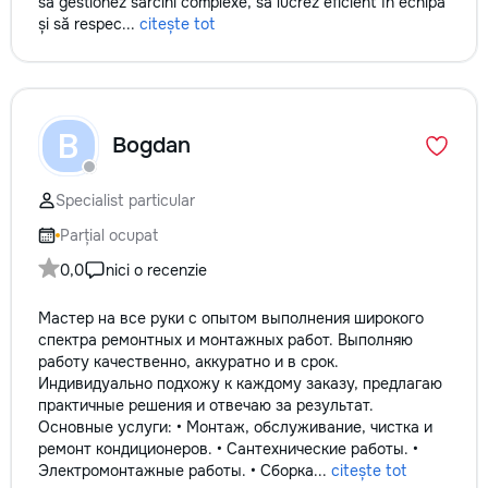
să gestionez sarcini complexe, să lucrez eficient în echipă
și să respec...
citește tot
B
Bogdan
Specialist particular
Parțial ocupat
0,0
nici o recenzie
Мастер на все руки с опытом выполнения широкого
спектра ремонтных и монтажных работ. Выполняю
работу качественно, аккуратно и в срок.
Индивидуально подхожу к каждому заказу, предлагаю
практичные решения и отвечаю за результат.
Основные услуги: • Монтаж, обслуживание, чистка и
ремонт кондиционеров. • Сантехнические работы. •
Электромонтажные работы. • Сборка...
citește tot