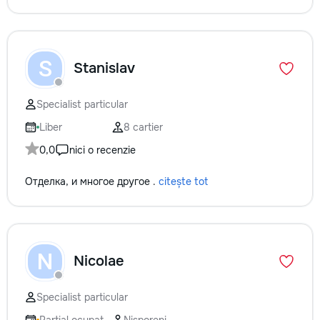
S
Stanislav
Specialist particular
Liber
8 cartier
0,0
nici o recenzie
Отделка, и многое другое .
citește tot
N
Nicolae
Specialist particular