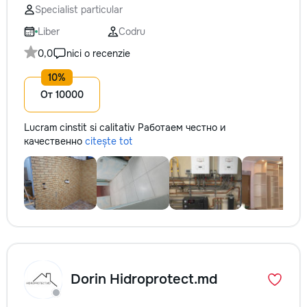
Specialist particular
Liber
Codru
0,0
nici o recenzie
От 10000
Lucram cinstit si calitativ Работаем честно и
качественно
citește tot
Dorin Hidroprotect.md