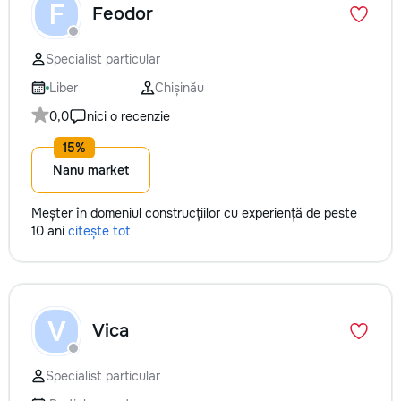
F
Feodor
Specialist particular
Liber
Chișinău
0,0
nici o recenzie
Nanu market
Meșter în domeniul construcțiilor cu experiență de peste
10 ani
citește tot
V
Vica
Specialist particular