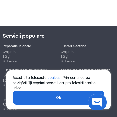
Servicii populare
Reparație la cheie
Lucrări electrice
Chișinău
Chișinău
Bălți
Bălți
Botanica
Botanica
Lucrări de instalații sanitare
Asamblare și reparație mobilier
Chișinău
Chișinău
Acest site folosește
cookies
. Prin continuarea
Bălți
Bălți
navigării, îți exprimi acordul asupra folosirii cookie-
Botanica
Botanica
urilor.
Lucrări de construcție și instalare
Ok
Chișinău
Bălți
Botanica