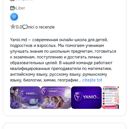
сообщения или зво
+37060597613 Обу
Liber
интересно! Давай
этот мир вместе!
заслуживает лучш
0,0
nici o recenzie
Yanio.md — современная онлайн-школа для детей,
подростков и взрослых. Мы помогаем ученикам
улучшать знания по школьным предметам, готовиться
к экзаменам, поступлению и достигать личных
образовательных целей. В нашей команде работают
квалифицированные преподаватели по математике,
английскому языку, русскому языку, румынскому
языку, биологии, химии, географии...
citește tot