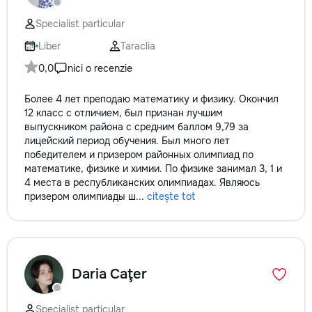
Specialist particular
Liber
Taraclia
0,0
nici o recenzie
Более 4 лет преподаю математику и физику. Окончил
12 класс с отличием, был признан лучшим
выпускником района с средним баллом 9,79 за
лицейский период обучения. Был много лет
победителем и призером районных олимпиад по
математике, физике и химии. По физике занимал 3, 1 и
4 места в республиканских олимпиадах. Являюсь
призером олимпиады ш...
citește tot
Daria Caţer
Specialist particular