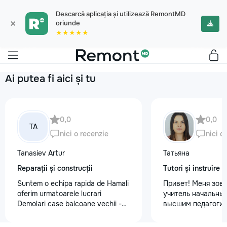
Descarcă aplicația și utilizează RemontMD
×
oriunde
★★★★★
Ai putea fi aici și tu
0,0
0,0
TA
nici o recenzie
nici o
Tanasiev Artur
Татьяна
Reparații și construcții
Tutori și instruire
Suntem o echipa rapida de Hamali
Привет! Меня зову
oferim urmatoarele lucrari
учитель начальных
Demolari case balcoane vechii -
высшим педагогич
Demolare fundatii, elemente din
психологическим 
beton,ziduri. demontarea
Обучаю с любовью