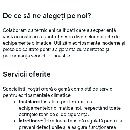
De ce să ne alegeți pe noi?
Colaborăm cu tehnicieni calificați care au experiență
vastă în instalarea și întreținerea diverselor modele de
echipamente climatice. Utilizăm echipamente moderne și
piese de calitate pentru a garanta durabilitatea și
performanța serviciilor noastre.
Servicii oferite
Specialiștii noștri oferă o gamă completă de servicii
pentru echipamentele climatice:
Instalare:
Instalare profesională a
echipamentelor climatice noi, respectând toate
cerințele tehnice și de siguranță.
Întreținere:
Întreținere tehnică regulată pentru a
preveni defecțiunile și a asigura funcționarea