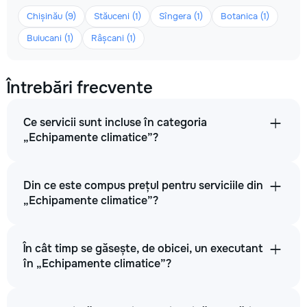
Chișinău (9)
Stăuceni (1)
Sîngera (1)
Botanica (1)
Buiucani (1)
Râșcani (1)
Întrebări frecvente
Ce servicii sunt incluse în categoria
„Echipamente climatice”?
Din ce este compus prețul pentru serviciile din
„Echipamente climatice”?
În cât timp se găsește, de obicei, un executant
în „Echipamente climatice”?