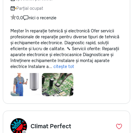
не включается? Не спешите
✔ Обучение взро
покупать новую! Спасем ваш
Бесплатный пробн
Parțial ocupat
бюджет.
0,0
nici o recenzie
Meșter în reparație tehnică și electronică Ofer servicii
profesionale de reparație pentru diverse tipuri de tehnică
și echipamente electronice. Diagnostic rapid, soluții
eficiente și lucru de calitate. 🔧 Servicii oferite: Reparații
aparate electronice și electrocasnice Diagnosticare și
întreținere echipamente Instalare și montaj aparate
electrice Instalare a...
citește tot
Climat Perfect