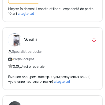
Meșter în domeniul construcțiilor cu experiență de peste
10 ani
citește tot
Vasilii
Specialist particular
Parțial ocupat
0,0
nici o recenzie
Высшее обр. ,рем. электр. + ультрозвуковых ванн (
+усиление частоты очистки)
citește tot