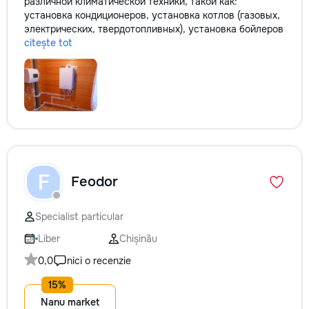
различной климатической техники, такой как:
установка кондиционеров, установка котлов (газовых,
электрических, твердотопливных), установка бойлеров
citește tot
F
Feodor
Specialist particular
Liber
Chișinău
0,0
nici o recenzie
Nanu market