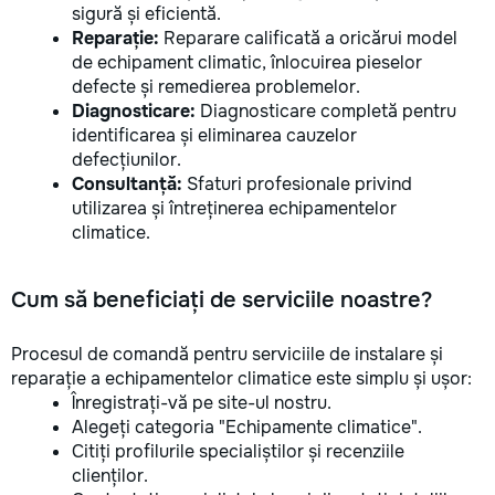
sigură și eficientă.
Reparație:
Reparare calificată a oricărui model
de echipament climatic, înlocuirea pieselor
defecte și remedierea problemelor.
Diagnosticare:
Diagnosticare completă pentru
identificarea și eliminarea cauzelor
defecțiunilor.
Consultanță:
Sfaturi profesionale privind
utilizarea și întreținerea echipamentelor
climatice.
Cum să beneficiați de serviciile noastre?
Procesul de comandă pentru serviciile de instalare și
reparație a echipamentelor climatice este simplu și ușor:
Înregistrați-vă pe site-ul nostru.
Alegeți categoria "Echipamente climatice".
Citiți profilurile specialiștilor și recenziile
clienților.