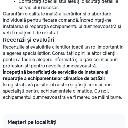
Contactați specialistul ales și discutați detaliile
serviciului necesar.
Garantăm o calitate înaltă a lucrărilor și o abordare
individuală pentru fiecare comandă. Încredințați-ne
instalarea și reparația echipamentului dumneavoastră și
veți fi mulțumit de rezultat.
Recenzii și evaluări
Recenziile și evaluările clienților joacă un rol important în
alegerea specialiștilor. Consultați opiniile altor clienți
pentru a face o alegere informată și a găsi cei mai buni
profesioniști pentru nevoile dumneavoastră.
Începeți să beneficiați de serviciile de instalare și
reparație a echipamentelor climatice de astăzi!
Înregistrați-vă pe site-ul nostru și găsiți cei mai buni
specialiști pentru echipamentele climatice. Cu noi,
echipamentul dumneavoastră va fi mereu pe mâini bune.
Meșteri pe localități