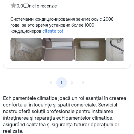
0,0
nici o recenzie
Системами кондиционирования занимаюсь с 2008
года, за это время установил более 1000
кондиционеров
citește tot
1
2
Echipamentele climatice joacă un rol esențial în crearea
confortului în locuințe și spații comerciale. Serviciul
nostru oferă soluții profesionale pentru instalarea,
întreținerea și reparația echipamentelor climatice,
asigurând calitatea și siguranța tuturor operațiunilor
realizate.