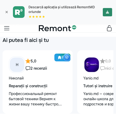
Descarcă aplicația și utilizează RemontMD
×
oriunde
★★★★★
Ai putea fi aici și tu
Pro
5,0
0,0
Н
2 recenzii
nici o
Николай
Yanio.md
Reparații și construcții
Tutori și instruire
Профессиональный ремонт
Yanio.md — совре
бытовой техники Вернем к
онлайн-школа для 
жизни вашу технику быстро,
подростков и взр
честно и с гарантией! Мои
помогаем ученика
главные преимущества: ⏱️
знания по школьн