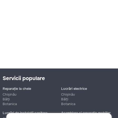
Servicii populare
Reparație la cheie
Lucrări electrice
Chișinău
Chișinău
Bălți
Bălți
Botanica
Botanica
Lucrări de instalații sanitare
Asamblare și reparație mobilier