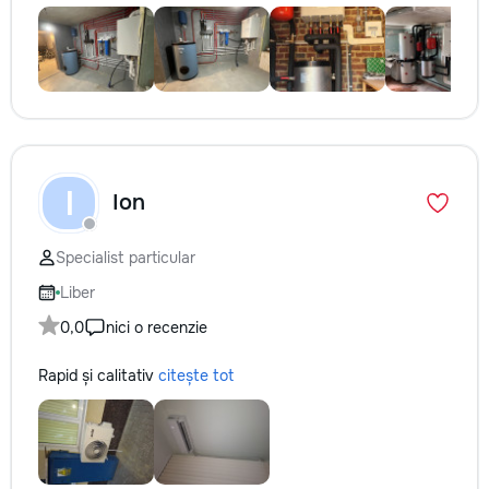
I
Ion
Specialist particular
Liber
0,0
nici o recenzie
Rapid și calitativ
citește tot