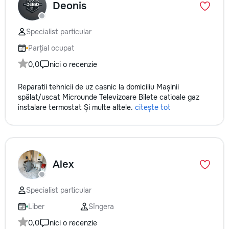
Deonis
Specialist particular
Parțial ocupat
0,0
nici o recenzie
Reparatii tehnicii de uz casnic la domiciliu Mașinii
spălat/uscat Microunde Televizoare Bilete catioale gaz
instalare termostat Și multe altele.
citește tot
Alex
Specialist particular
Liber
Sîngera
0,0
nici o recenzie