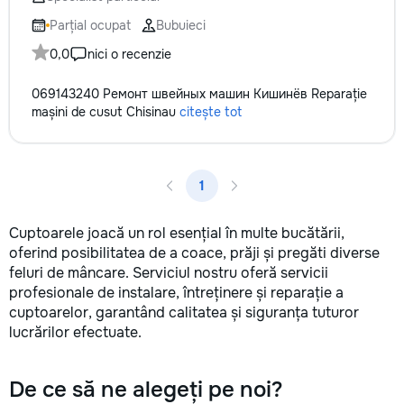
кромки, чистая ра
резьбой. Кишинёв 
Parțial ocupat
Bubuieci
Выезд на замер, к
0,0
nici o recenzie
по цвету и покрыт
069143240 Ремонт швейных машин Кишинёв Reparație
mașini de cusut Chisinau
citește tot
1
Cuptoarele joacă un rol esențial în multe bucătării,
oferind posibilitatea de a coace, prăji și pregăti diverse
feluri de mâncare. Serviciul nostru oferă servicii
profesionale de instalare, întreținere și reparație a
cuptoarelor, garantând calitatea și siguranța tuturor
lucrărilor efectuate.
De ce să ne alegeți pe noi?