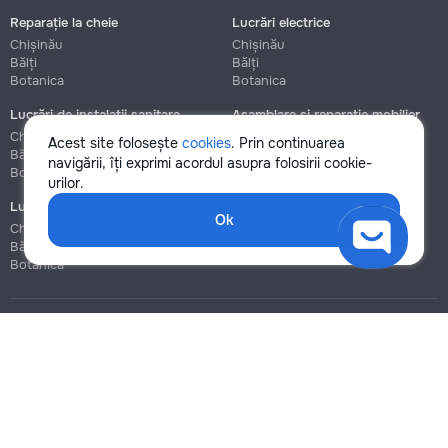
Reparație la cheie
Lucrări electrice
Chișinău
Chișinău
Bălți
Bălți
Botanica
Botanica
Lucrări de instalații sanitare
Asamblare și reparație mobilier
Chișinău
Chișinău
Acest site folosește
cookies
. Prin continuarea
Bălți
Bălți
navigării, îți exprimi acordul asupra folosirii cookie-
Botanica
Botanica
urilor.
Lucrări de construcție și instalare
Ok
Chișinău
Bălți
Botanica
Blog
Reguli
Prețuri la servicii
Ajutor
Politica de confidențialitate
Cookies