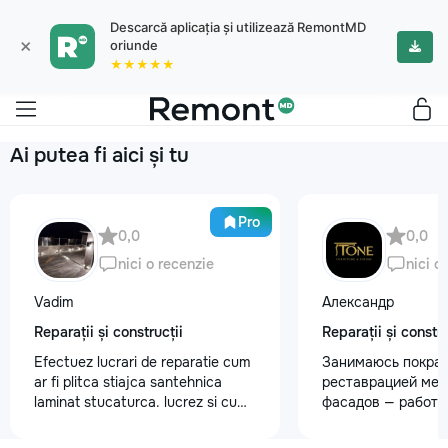
Descarcă aplicația și utilizează RemontMD
×
oriunde
★★★★★
Ai putea fi aici și tu
Pro
0,0
0,0
nici o recenzie
nici o
Vadim
Александр
Reparații și construcții
Reparații și constru
Efectuez lucrari de reparatie cum
Занимаюсь покрас
ar fi plitca stiajca santehnica
реставрацией меб
laminat stucaturca. lucrez si cu
фасадов — работа
lemnu cum ar fi vagonca cine are
любой сложности.
nevoe apelati 068368379
реставрация стар