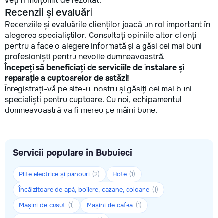
veți fi mulțumit de rezultat.
Recenzii și evaluări
Recenziile și evaluările clienților joacă un rol important în
alegerea specialiștilor. Consultați opiniile altor clienți
pentru a face o alegere informată și a găsi cei mai buni
profesioniști pentru nevoile dumneavoastră.
Începeți să beneficiați de serviciile de instalare și
reparație a cuptoarelor de astăzi!
Înregistrați-vă pe site-ul nostru și găsiți cei mai buni
specialiști pentru cuptoare. Cu noi, echipamentul
dumneavoastră va fi mereu pe mâini bune.
Servicii populare în Bubuieci
Plite electrice și panouri
Hote
(2)
(1)
Încălzitoare de apă, boilere, cazane, coloane
(1)
Mașini de cusut
Mașini de cafea
(1)
(1)