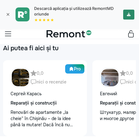
Descarcă aplicația și utilizează RemontMD
×
oriunde
★★★★★
Ai putea fi aici și tu
Pro
0,0
0,0
nici o recenzie
nici o
Сергей Карась
Евгений
Reparații și construcții
Reparații și constru
Renovări de apartamente „la
Штукатур, маляр ,
cheie” în Chișinău – de la idee
и многое другое
până la mutare! Dacă încă nu
aveți un design-proiect, nu este o
problemă. Vă putem realiza un