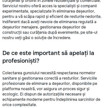
curățeniei și ordinii în zonele rezidențiale și comerciale.
la fiecare detaliu. Contactați-ne
Serviciul nostru oferă acces la specialiști și companii
pentru o consultație gratuită și un
experimentate, specializate în eliminarea deșeurilor,
deviz fără obligații: 069 376 542
pentru a vă scăpa rapid și eficient de resturile nedorite.
+373 603 31 178 Viber | WhatsApp
Indiferent dacă aveți nevoie de eliminarea regulată a
| Telegram Disponibili zilnic pentru
deșeurilor menajere, gestionarea deșeurilor de
consultații și programări. Deviz
construcții sau curățenia după evenimente, pe site-ul
gratuit Consultanță profesională
nostru veți găsi o soluție de încredere.
Soluții pentru orice buget
Reparații executate la timp și cu
responsabilitate. Transformăm
De ce este important să apelați la
ideile în locuințe confortabile,
moderne și funcționale! Calitatea
profesioniști?
noastră – liniștea și confortul
dumneavoastră!
Colectarea gunoiului necesită respectarea normelor
sanitare și gestionarea corectă a resturilor. Serviciile
profesionale de eliminare a deșeurilor, disponibile pe
platforma noastră, vor asigura un proces sigur și
ecologic. Ei dispun de autorizațiile necesare și
echipamente moderne pentru îndeplinirea sarcinilor de
orice complexitate.