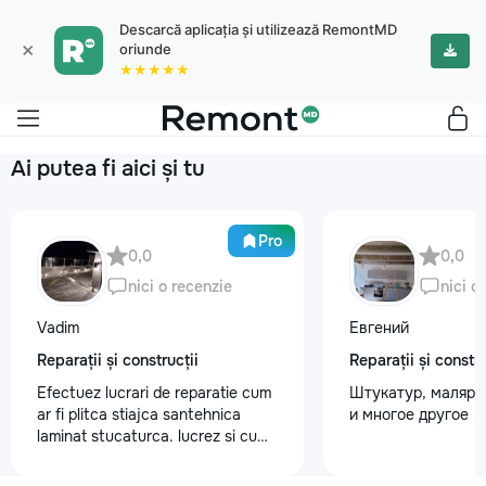
Descarcă aplicația și utilizează RemontMD
×
oriunde
★★★★★
Ai putea fi aici și tu
Pro
0,0
0,0
nici o recenzie
nici o
Vadim
Евгений
Reparații și construcții
Reparații și constru
Efectuez lucrari de reparatie cum
Штукатур, маляр ,
ar fi plitca stiajca santehnica
и многое другое
laminat stucaturca. lucrez si cu
lemnu cum ar fi vagonca cine are
nevoe apelati 068368379