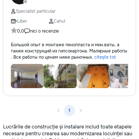
Specialist particular
Liber
Cahul
0,0
nici o recenzie
Большой опыт в монтаже пенопласта и мин.ваты, а
также конструкций из гипсокартона. Малярные работы
. Все работы по ценам ниже рыночных.
citește tot
1
Lucrările de construcție și instalare includ toate etapele
necesare pentru crearea sau modernizarea locuinței sau