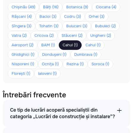
Chișinău (49)
Bălți (16)
Botanica (9)
Ciocana (4)
Râșcani (4)
Bacioi (3)
Codru (3)
Orhei (3)
Sîngera (3)
Tohatin (3)
Buiucani (3)
Bubuieci (2)
Vatra (2)
Cricova (2)
Stăuceni (2)
Ungheni (2)
Aeroport (2)
BAM (1)
Cahul (1)
Cahul (1)
Ghidighici (1)
Dondușeni (1)
Dumbrava (1)
Nisporeni (1)
Ocnița (1)
Rezina (1)
Soroca (1)
Florești (1)
Ialoveni (1)
Întrebări frecvente
Ce tip de lucrări acoperă specialiștii din
categoria „Lucrări de construcție și instalare”?