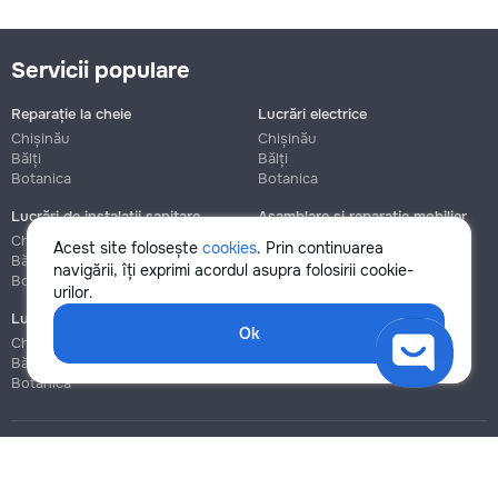
Servicii populare
Reparație la cheie
Lucrări electrice
Chișinău
Chișinău
Bălți
Bălți
Botanica
Botanica
Lucrări de instalații sanitare
Asamblare și reparație mobilier
Chișinău
Chișinău
Acest site folosește
cookies
. Prin continuarea
Bălți
Bălți
navigării, îți exprimi acordul asupra folosirii cookie-
Botanica
Botanica
urilor.
Lucrări de construcție și instalare
Ok
Chișinău
Bălți
Botanica
Blog
Reguli