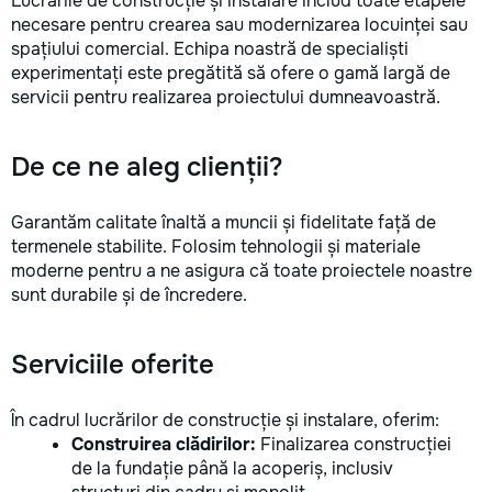
Lucrările de construcție și instalare includ toate etapele
la fiecare detaliu. Contactați-ne
necesare pentru crearea sau modernizarea locuinței sau
pentru o consultație gratuită și un
spațiului comercial. Echipa noastră de specialiști
deviz fără obligații: 069 376 542
experimentați este pregătită să ofere o gamă largă de
+373 603 31 178 Viber | WhatsApp
servicii pentru realizarea proiectului dumneavoastră.
| Telegram Disponibili zilnic pentru
consultații și programări. Deviz
gratuit Consultanță profesională
De ce ne aleg clienții?
Soluții pentru orice buget
Reparații executate la timp și cu
responsabilitate. Transformăm
Garantăm calitate înaltă a muncii și fidelitate față de
ideile în locuințe confortabile,
termenele stabilite. Folosim tehnologii și materiale
moderne și funcționale! Calitatea
moderne pentru a ne asigura că toate proiectele noastre
noastră – liniștea și confortul
sunt durabile și de încredere.
dumneavoastră!
Serviciile oferite
În cadrul lucrărilor de construcție și instalare, oferim:
Construirea clădirilor:
Finalizarea construcției
de la fundație până la acoperiș, inclusiv