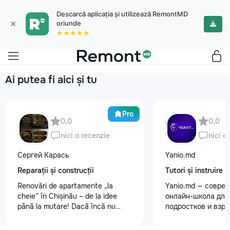
Descarcă aplicația și utilizează RemontMD
×
oriunde
★★★★★
Ai putea fi aici și tu
Pro
0,0
0,0
nici o recenzie
nici o
Сергей Карась
Yanio.md
Reparații și construcții
Tutori și instruire
Renovări de apartamente „la
Yanio.md — совре
cheie” în Chișinău – de la idee
онлайн-школа для 
până la mutare! Dacă încă nu
подростков и взр
aveți un design-proiect, nu este o
помогаем ученика
problemă. Vă putem realiza un
знания по школьн