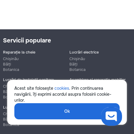
Servicii populare
Reparație la cheie
Lucrări electrice
Chișinău
Chișinău
Bălți
Bălți
Botanica
Botanica
Lucrări de instalații sanitare
Asamblare și reparație mobilier
Chișinău
Chișinău
Acest site folosește
cookies
. Prin continuarea
Bălți
Bălți
navigării, îți exprimi acordul asupra folosirii cookie-
Botanica
Botanica
urilor.
Lucrări de construcție și instalare
Ok
Chișinău
Bălți
Botanica