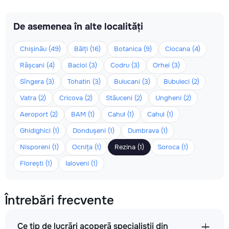
De asemenea în alte localități
Chișinău (49)
Bălți (16)
Botanica (9)
Ciocana (4)
Râșcani (4)
Bacioi (3)
Codru (3)
Orhei (3)
Sîngera (3)
Tohatin (3)
Buiucani (3)
Bubuieci (2)
Vatra (2)
Cricova (2)
Stăuceni (2)
Ungheni (2)
Aeroport (2)
BAM (1)
Cahul (1)
Cahul (1)
Ghidighici (1)
Dondușeni (1)
Dumbrava (1)
Nisporeni (1)
Ocnița (1)
Rezina (1)
Soroca (1)
Florești (1)
Ialoveni (1)
Întrebări frecvente
Ce tip de lucrări acoperă specialiștii din