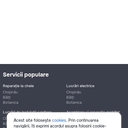
Servicii populare
Reparație la cheie
Lucrări electrice
Chișinău
Chișinău
Bălți
Bălți
Botanica
Botanica
Lucrări de instalații sanitare
Asamblare și reparație mobilier
Chișinău
Chișinău
Acest site folosește
cookies
. Prin continuarea
Bălți
Bălți
navigării, îți exprimi acordul asupra folosirii cookie-