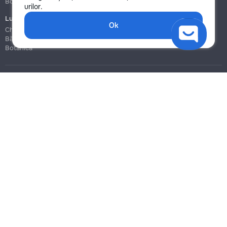
Botanica
Botanica
urilor.
Lucrări de construcție și instalare
Ok
Chișinău
Bălți
Botanica
Blog
Reguli
Prețuri la servicii
Ajutor
Politica de confidențialitate
Cookies
Scrie în suport
info@remont.md