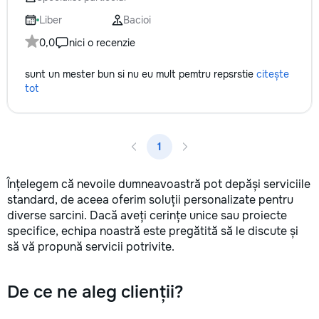
не включается? Не спешите
покупать новую! Спасем ваш
Liber
Bacioi
бюджет.
0,0
nici o recenzie
sunt un mester bun si nu eu mult pemtru repsrstie
citește
tot
1
Înțelegem că nevoile dumneavoastră pot depăși serviciile
standard, de aceea oferim soluții personalizate pentru
diverse sarcini. Dacă aveți cerințe unice sau proiecte
specifice, echipa noastră este pregătită să le discute și
să vă propună servicii potrivite.
De ce ne aleg clienții?