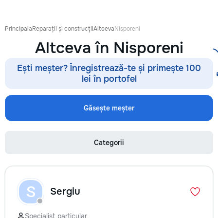
proiect de design p
pentru ca reparația 
confortabilă și ada
Principala
Reparații și construcții
Altceva
Nisporeni
dumneavoastră. Co
Altceva în Nisporeni
Garanție 1–2 ani În
contract, fixăm cost
termenele lucrărilor
Ești meșter? Înregistrează-te și primește 100
garanție reală pent
lei în portofel
lucrările executate
reducere Oferim red
materialele de const
Găsește meșter
finisaj prin furnizori
foto și video săptă
fiecare săptămână p
Categorii
video de pe șantier
doriți, puteți vizita
obiectul și verifica
lucrărilor. Siguranț
ascunse Înainte de
S
Sergiu
fotografiem și măsu
electrică, țevile și 
comunicațiile ascu
Specialist particular