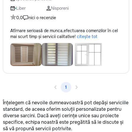
reparație veți răm
comunicațiilor ascu
Liber
Nisporeni
fotografiile tuturor
0,0
nici o recenzie
importante. Curățe
profesională Predă
Atîrnare serioasă de munca,efectuarea comenzilor în cel
apartamentul compl
mai scurt timp și servicii calitative!
citește tot
pentru locuit – curat
fără deșeuri de con
Prețuri orientative 
materiale: Prețurile
producătorului, bran
categoria produsulu
porțelanată – de l
lei/m² Laminat – d
lei/m² Materiale pen
1
brute – de la 1 500
de apartament Uși i
la 2 500–7 000+ le
Înțelegem că nevoile dumneavoastră pot depăși serviciile
extensibil – de la 
standard, de aceea oferim soluții personalizate pentru
Calitatea noastră –
diverse sarcini. Dacă aveți cerințe unice sau proiecte
dumneavoastră! Re
specifice, echipa noastră este pregătită să le discute și
interiorul cât mai a
să vă propună servicii potrivite.
de proiectul de des