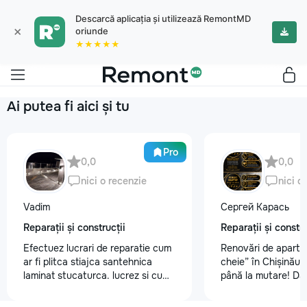
Descarcă aplicația și utilizează RemontMD
×
oriunde
★★★★★
Ai putea fi aici și tu
Pro
0,0
0,0
nici o recenzie
nici o
Vadim
Сергей Карась
Reparații și construcții
Reparații și constru
Efectuez lucrari de reparatie cum
Renovări de aparta
ar fi plitca stiajca santehnica
cheie” în Chișinău –
laminat stucaturca. lucrez si cu
până la mutare! Da
lemnu cum ar fi vagonca cine are
aveți un design-pro
nevoe apelati 068368379
problemă. Vă putem