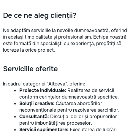
la fiecare detaliu.
pentru o consultație
De ce ne aleg clienții?
deviz fără obligați
+373 603 31 178 Vi
| Telegram Disponibil
Ne adaptăm serviciile la nevoile dumneavoastră, oferind
consultații și progr
în același timp calitate și profesionalism. Echipa noastră
gratuit Consultanță
este formată din specialiști cu experiență, pregătiți să
Soluții pentru orice
lucreze la orice proiect.
Reparații executate
responsabilitate. 
ideile în locuințe co
Serviciile oferite
moderne și funcțion
noastră – liniștea ș
dumneavoastră!
În cadrul categoriei "Altceva", oferim:
Proiecte individuale:
Realizarea de servicii
conform cerințelor dumneavoastră specifice.
Soluții creative:
Căutarea abordărilor
neconvenționale pentru rezolvarea sarcinilor.
Consultanță:
Discuția ideilor și propunerilor
pentru îmbunătățirea proceselor.
Servicii suplimentare:
Executarea de lucrări