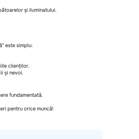
ătoarelor și iluminatului.
" este simplu:
ile clienților.
i și nevoi.
legere fundamentată.
șteri pentru orice muncă!