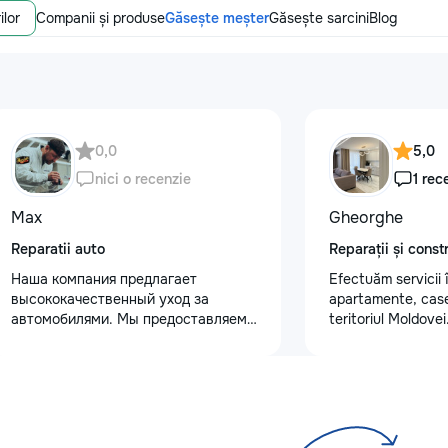
ilor
Companii și produse
Găsește meșter
Găsește sarcini
Blog
0,0
5,0
nici o recenzie
1 rec
Max
Gheorghe
Reparatii auto
Reparații și constr
Наша компания предлагает
Efectuăm servicii î
высококачественный уход за
apartamente, case, 
автомобилями. Мы предоставляем
teritoriul Moldove
услуги полировки кузова для
spectru larg de act
восстановления блеска, ремонт
peretilor /chit pen
сколов и трещин на лобовом стекле
teracota/ghipsoca
для обеспечения безопасности.
,poduri/ electricit
Также выполняем оклейку
si lucrari de cons
защитными пленками, полировку
,renovam,construim