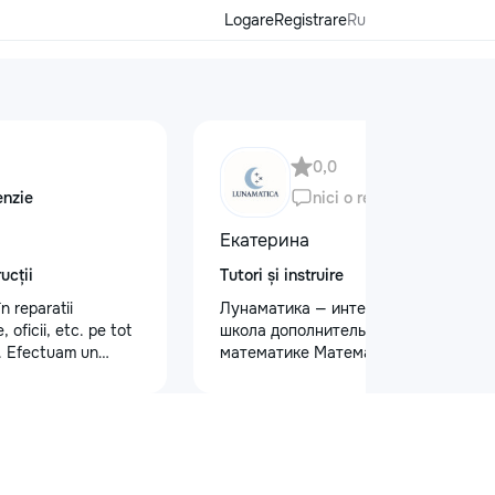
Logare
Registrare
Ru
0,0
enzie
nici o recenzie
Екатерина
ucții
Tutori și instruire
n reparatii
Лунаматика — интерактивная
oficii, etc. pe tot
школа дополнительных уроков по
i. Efectuam un
математике Математика легко,
ivitati: tencuiala
интересно и с индивидуальным
tru pereti/ laminat/
подходом. - Для учеников 5–12
rton /vopsit pereti
классов - Индивидуальные, парные
ate. La fel efectuam
и групповые уроки (до 4 человек) -
tructie:,montam
На русском и румынском языках -
. interior, exterior
Занятия 2 раза в неделю - Онлайн и