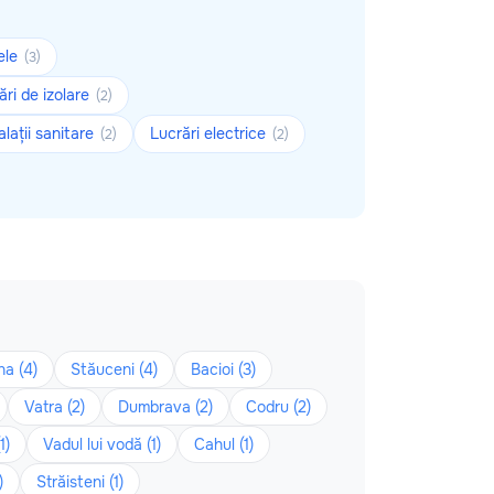
ele
(3)
ări de izolare
(2)
alații sanitare
Lucrări electrice
(2)
(2)
na (4)
Stăuceni (4)
Bacioi (3)
Vatra (2)
Dumbrava (2)
Codru (2)
1)
Vadul lui vodă (1)
Cahul (1)
)
Străisteni (1)