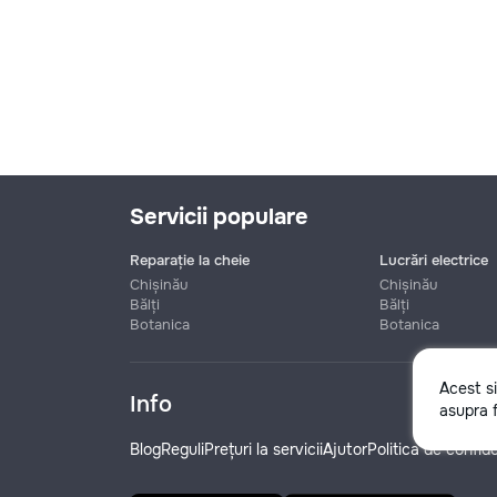
Servicii populare
Reparație la cheie
Lucrări electrice
Chișinău
Chișinău
Bălți
Bălți
Botanica
Botanica
Nume
Acest s
Info
asupra f
Telefon
Blog
Reguli
Prețuri la servicii
Ajutor
Politica de confide