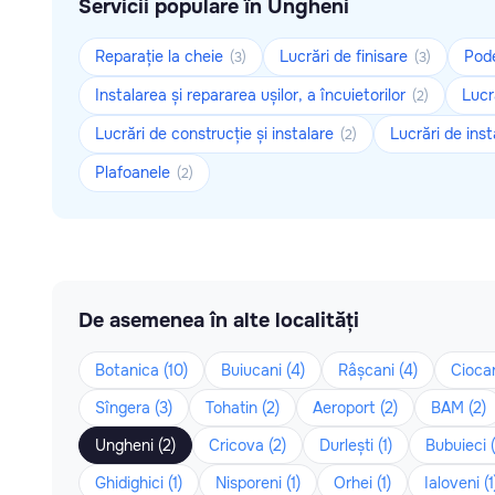
Servicii populare în Ungheni
Reparație la cheie
Lucrări de finisare
Pod
(3)
(3)
Instalarea și repararea ușilor, a încuietorilor
Lucr
(2)
Lucrări de construcție și instalare
Lucrări de inst
(2)
Plafoanele
(2)
De asemenea în alte localități
Botanica (10)
Buiucani (4)
Râșcani (4)
Cioca
Sîngera (3)
Tohatin (2)
Aeroport (2)
BAM (2)
Ungheni (2)
Cricova (2)
Durlești (1)
Bubuieci (
Ghidighici (1)
Nisporeni (1)
Orhei (1)
Ialoveni (1