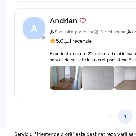
Andrian
A
Specialist particular
Parțial ocupat
U
5,0
1 recenzie
Experienta in lucru 22 ani lucrari mai in maj
servicii de calitate la un pret pamintesc!!!
c
1
Serviciul "Meșter pe o oră" este destinat rezolvării sarc