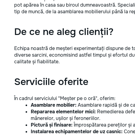
pot apărea în casa sau biroul dumneavoastră. Specialișt
tip de muncă, de la asamblarea mobilierului până la re
De ce ne aleg clienții?
Echipa noastră de meșteri experimentați dispune de toa
diverse sarcini, economisind astfel timpul și efortul
calitate și fiabilitate.
Serviciile oferite
În cadrul serviciului "Meșter pe o oră", oferim:
Asamblare mobilier:
Asamblare rapidă și de cal
Repararea elementelor mici:
Remedierea defec
mânerelor, ușilor și feroneriilor.
Pictură și finisare:
Împrospătarea pereților și 
Instalarea echipamentelor de uz casnic:
Conec