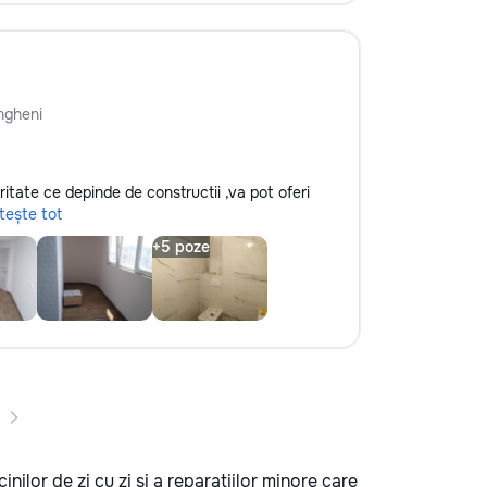
ngheni
oritate ce depinde de constructii ,va pot oferi
itește tot
inilor de zi cu zi și a reparațiilor minore care