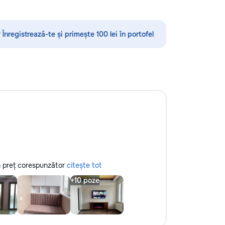
u mai multe detalii
оффлайн - Дополняем школьную
94
программу — делаем её понятной и
доступной - Уникальный формат с
 Înregistrează-te și primește 100 lei în portofel
персонажем Луной
 un preț corespunzător
citește tot