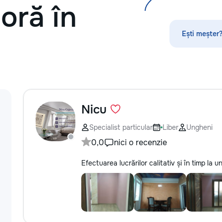
oră în
стекла для улучшения видимости и
/ acoperise. pentr
ремонт царапин на кузове.
la num.: 0699951
Дополнительно предлагаем
Ești meșter?
выпрямление вмятин без покраски,
нанесение защитных составов,
тонировку в соответствии с
законодательством и химчистку
салона. Услуги по полировке хрома
и антихрому придают автомобилю
стиль, а защитная пленка на фары
защищает от повреждений. Мы
Nicu
придерживаемся высоких
стандартов обслуживания,
Specialist particular
Liber
Ungheni
используя передовые технологии.
0,0
nici o recenzie
Доверьте нам заботу о вашем
автомобиле, и он будет радовать
Efectuarea lucrărilor calitativ și în timp la
вас долгие годы.