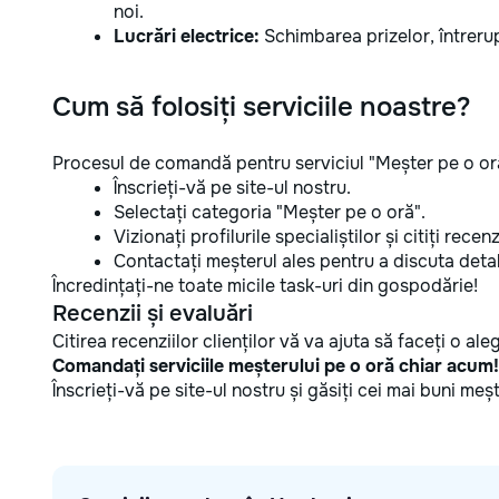
noi.
Lucrări electrice:
Schimbarea prizelor, întrerup
Cum să folosiți serviciile noastre?
Procesul de comandă pentru serviciul "Meșter pe o oră
Înscrieți-vă pe site-ul nostru.
Selectați categoria "Meșter pe o oră".
Vizionați profilurile specialiștilor și citiți recenzi
Contactați meșterul ales pentru a discuta detali
Încredințați-ne toate micile task-uri din gospodărie!
Recenzii și evaluări
Citirea recenziilor clienților vă va ajuta să faceți o a
Comandați serviciile meșterului pe o oră chiar acum!
Înscrieți-vă pe site-ul nostru și găsiți cei mai buni me