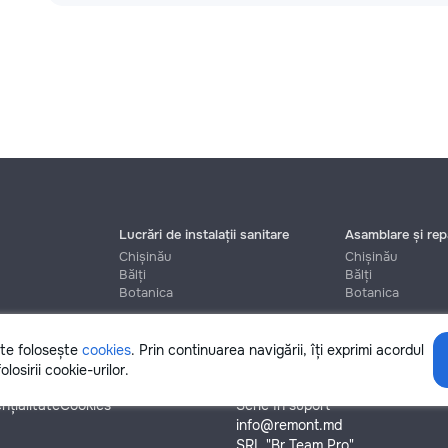
Lucrări de instalații sanitare
Asamblare și repa
Chișinău
Chișinău
Bălți
Bălți
Botanica
Botanica
ite folosește
cookies
. Prin continuarea navigării, îți exprimi acordul
Ajutor
olosirii cookie-urilor.
nțialitate
Cookies
Scrie în suport
info@remont.md
SRL "Br Team Pro"