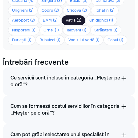
Ciocana (4)
Sîngera (3)
Bacioi (3)
Dumbrava (2)
Ungheni (2)
Codru (2)
Cricova (2)
Tohatin (2)
Aeroport (2)
BAM (2)
Vatra (2)
Ghidighici (1)
Nisporeni (1)
Orhei (1)
Ialoveni (1)
Străisteni (1)
Durlești (1)
Bubuieci (1)
Vadul lui vodă (1)
Cahul (1)
Întrebări frecvente
Ce servicii sunt incluse în categoria „Meșter pe
o oră”?
Cum se formează costul serviciilor în categoria
„Meșter pe o oră”?
Cum pot grăbi selectarea unui specialist în