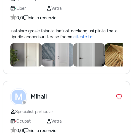
не включается? Не спешите
покупать новую! Спасем ваш
Liber
Vatra
бюджет.
0,0
nici o recenzie
instalare gresie faianta laminat deckeng usi plinta toate
tipurile acoperisuri terase facem
citește tot
M
Mihail
Specialist particular
Ocupat
Vatra
0,0
nici o recenzie