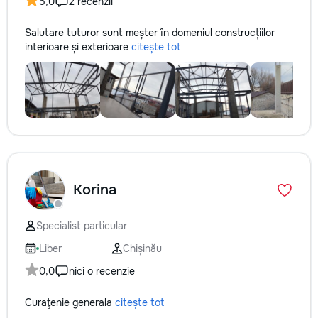
5,0
2 recenzii
Salutare tuturor sunt meșter în domeniul construcțiilor
interioare și exterioare
citește tot
Korina
Specialist particular
Liber
Chișinău
0,0
nici o recenzie
Curaţenie generala
citește tot