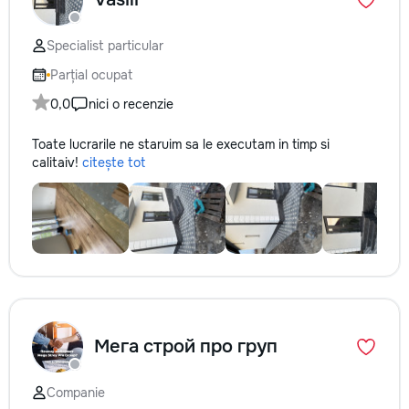
Specialist particular
Parțial ocupat
0,0
nici o recenzie
Toate lucrarile ne staruim sa le executam in timp si
calitaiv!
citește tot
Мега строй про груп
Companie