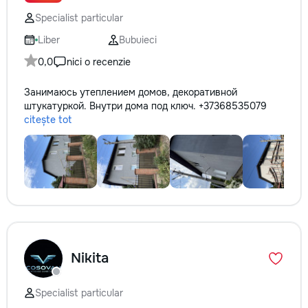
✔ Обучение взро
Specialist particular
Бесплатный пробн
Liber
Bubuieci
0,0
nici o recenzie
Занимаюсь утеплением домов, декоративной
штукатуркой. Внутри дома под ключ. +37368535079
citește tot
Nikita
Specialist particular