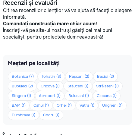
Recenzii și evaluări
Citirea recenziilor clienților vă va ajuta să faceți o alegere
informată.
Comandați construcția mare chiar acum!
Înscrieți-vă pe site-ul nostru și găsiți cei mai buni
specialiști pentru proiectele dumneavoastră!
Meșteri pe localități
Botanica (7)
Tohatin (3)
Râșcani (2)
Bacioi (2)
Bubuieci (2)
Cricova (1)
Stăuceni (1)
Străisteni (1)
Sîngera (1)
Aeroport (1)
Buiucani (1)
Ciocana (1)
BAM (1)
Cahul (1)
Orhei (1)
Vatra (1)
Ungheni (1)
Dumbrava (1)
Codru (1)