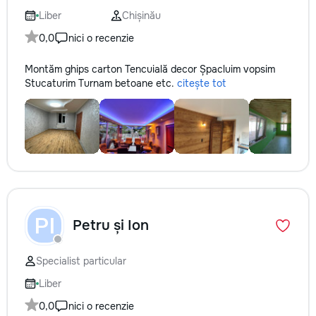
Liber
Chișinău
0,0
nici o recenzie
Montăm ghips carton Tencuială decor Șpacluim vopsim
Stucaturim Turnam betoane etc.
citește tot
PI
Petru și Ion
Specialist particular
Liber
0,0
nici o recenzie