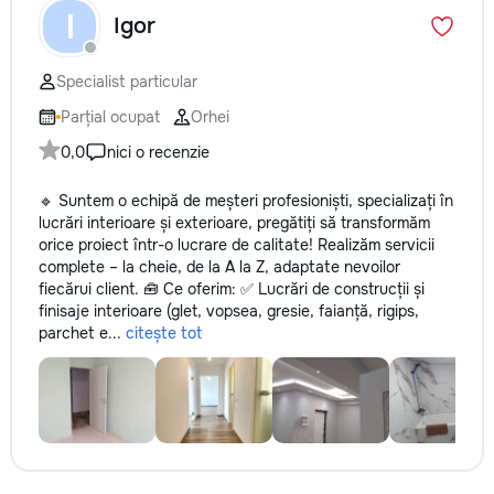
I
Igor
Specialist particular
Parțial ocupat
Orhei
0,0
nici o recenzie
🔹 Suntem o echipă de meșteri profesioniști, specializați în
lucrări interioare și exterioare, pregătiți să transformăm
orice proiect într-o lucrare de calitate! Realizăm servicii
complete – la cheie, de la A la Z, adaptate nevoilor
fiecărui client. 🧰 Ce oferim: ✅ Lucrări de construcții și
finisaje interioare (glet, vopsea, gresie, faianță, rigips,
parchet e...
citește tot