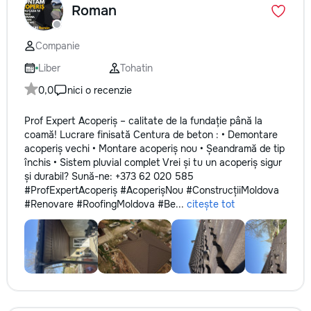
Roman
Companie
Liber
Tohatin
0,0
nici o recenzie
Prof Expert Acoperiș – calitate de la fundație până la
coamă! Lucrare finisată Centura de beton : • Demontare
acoperiș vechi • Montare acoperiș nou • Șeandramă de tip
închis • Sistem pluvial complet Vrei și tu un acoperiș sigur
și durabil? Sună-ne: +373 62 020 585
#ProfExpertAcoperiș #AcoperișNou #ConstrucțiiMoldova
#Renovare #RoofingMoldova #Be...
citește tot