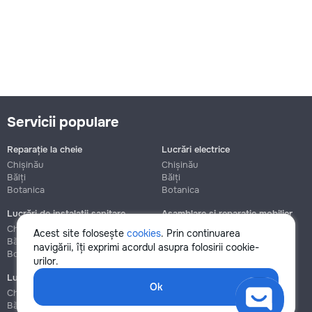
Servicii populare
Reparație la cheie
Lucrări electrice
Chișinău
Chișinău
Bălți
Bălți
Botanica
Botanica
Lucrări de instalații sanitare
Asamblare și reparație mobilier
Chișinău
Chișinău
Acest site folosește
cookies
. Prin continuarea
Bălți
Bălți
navigării, îți exprimi acordul asupra folosirii cookie-
Botanica
Botanica
urilor.
Lucrări de construcție și instalare
Ok
Chișinău
Bălți