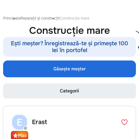
готовиться к экза
поступлению и до
личных образоват
Principala
Reparații și construcții
Construcție mare
В нашей команде 
Construcție mare
квалифицированн
преподаватели по
английскому язык
Ești meșter? Înregistrează-te și primește 100
языку, румынскому
lei în portofel
биологии, химии, 
другим дисциплин
проходит онлайн 
Găsește meșter
интерактивной пл
использованием 
методик и индиви
Categorii
подхода. Подбира
преподавателя с 
подготовки, целе
каждого ученика.
Индивидуальные з
E
Erast
мини-группы ✔ По
экзаменам и пост
Помощь по школь
Max