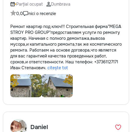
Parțial ocupat
Dumbrava
0,0
nici o recenzie
Ремонт квартир под ключ!!! Строительная фирма"MEGA
STROY PRO GROUP"предоставляем услуги по ремонту
квартир. Начиная с полного демонтажа,вывоза
мусора,и капитального ремонта,так же косметического
ремонта. Работаем на основе договора,что является
для вас гарантией качества проведенных работ,
сроков,и ответственности. Наш телефон: +37361127171
Иван Степанович.
citește tot
Daniel