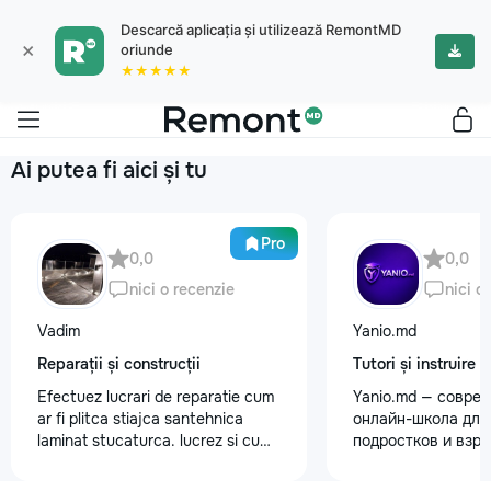
Descarcă aplicația și utilizează RemontMD
×
oriunde
★★★★★
Ai putea fi aici și tu
Pro
0,0
0,0
nici o recenzie
nici o
Vadim
Yanio.md
Reparații și construcții
Tutori și instruire
Efectuez lucrari de reparatie cum
Yanio.md — совре
ar fi plitca stiajca santehnica
онлайн-школа для 
laminat stucaturca. lucrez si cu
подростков и взр
lemnu cum ar fi vagonca cine are
помогаем ученика
nevoe apelati 068368379
знания по школьн