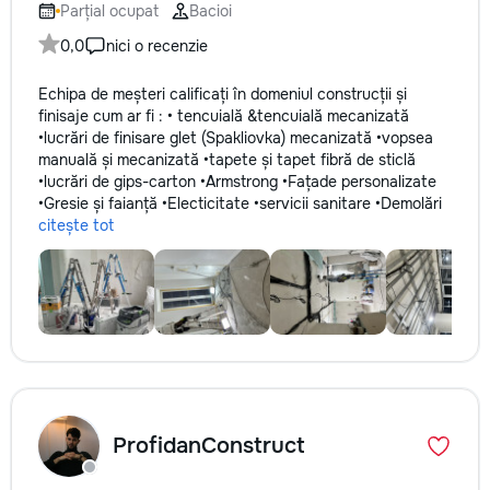
Parțial ocupat
Bacioi
0,0
nici o recenzie
Echipa de meșteri calificați în domeniul construcții și
finisaje cum ar fi : • tencuială &tencuială mecanizată
•lucrări de finisare glet (Spakliovka) mecanizată •vopsea
manuală și mecanizată •tapete și tapet fibră de sticlă
•lucrări de gips-carton •Armstrong •Fațade personalizate
•Gresie și faianță •Electicitate •servicii sanitare •Demolări
citește tot
ProfidanConstruct