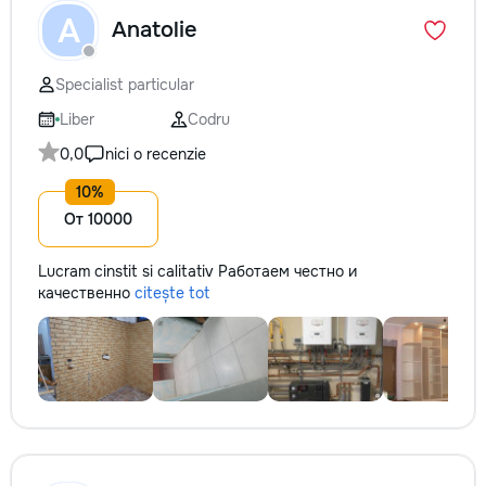
A
Anatolie
Specialist particular
Liber
Codru
0,0
nici o recenzie
От 10000
Lucram cinstit si calitativ Работаем честно и
качественно
citește tot