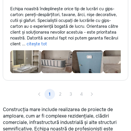
Echipa noastră îndeplinește orice tip de lucrări cu gips-
carton: pereți-despărțitori, tavane, ărci, nișe decorative,
cutii și glafuri. Specialiștii ocupați de lucrările cu gips-
carton au o experiență bogată de lucru. Orientarea către
client și soluționarea nevoilor acestuia - este prioritatea
noastră. Datorită acestui fapt noi putem garanta fiecărui
client ...
citește tot
1
2
3
4
Construcția mare include realizarea de proiecte de
amploare, cum ar fi complexe rezidențiale, clădiri
comerciale, infrastructură industrială și alte structuri
semnificative. Echipa noastră de profesioniști este