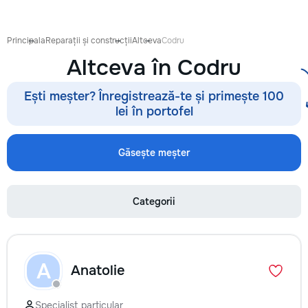
готовиться к экза
поступлению и до
личных образоват
Principala
Reparații și construcții
Altceva
Codru
В нашей команде 
Altceva în Codru
квалифицированн
преподаватели по
английскому язык
Ești meșter? Înregistrează-te și primește 100
языку, румынскому
lei în portofel
биологии, химии, 
другим дисциплин
проходит онлайн 
Găsește meșter
интерактивной пл
использованием 
методик и индиви
Categorii
подхода. Подбира
преподавателя с 
подготовки, целе
каждого ученика.
Индивидуальные з
A
Anatolie
мини-группы ✔ По
экзаменам и пост
Помощь по школь
Specialist particular