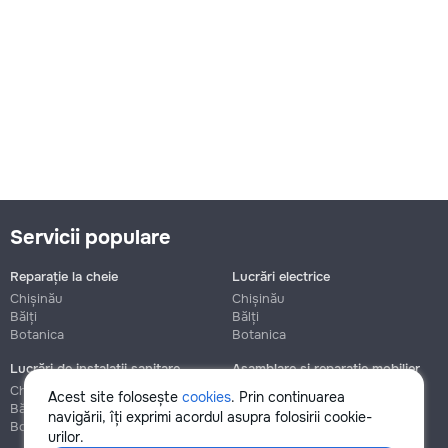
Servicii populare
Reparație la cheie
Lucrări electrice
Chișinău
Chișinău
Bălți
Bălți
Botanica
Botanica
Lucrări de instalații sanitare
Asamblare și reparație mobilier
Chișinău
Chișinău
Acest site folosește
cookies
. Prin continuarea
Bălți
Bălți
navigării, îți exprimi acordul asupra folosirii cookie-
Botanica
Botanica
urilor.