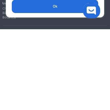
Lucrări de construcție și instalare
Ok
Chișinău
Bălți
Botanica
Blog
Reguli
Prețuri la servicii
Ajutor
Politica de confidențialitate
Cookies
Scrie în suport
info@remont.md
SRL "Br Team Pro"