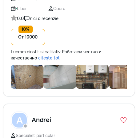
✔ Обучение взро
Бесплатный пробн
Liber
Codru
0,0
nici o recenzie
От 10000
Lucram cinstit si calitativ Работаем честно и
качественно
citește tot
A
Andrei
Specialist particular