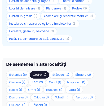
Lucrări de acoperiș și fațadă
Lucrări electrice
(4)
(3)
Lucrări de finisare
Plafoanele
Podele
(3)
(3)
(3)
Lucrări în gresie
Asamblare și reparație mobilier
(3)
(3)
Instalarea și repararea ușilor, a încuietorilor
(3)
Ferestre, geamuri, balcoane
(3)
Încălzire, alimentare cu apă, canalizare
(3)
De asemenea în alte localități
Botanica (8)
Codru (2)
Stăuceni (2)
Sîngera (2)
Ciocana (2)
BAM (2)
Cahul (1)
Nisporeni (1)
Bacioi (1)
Orhei (1)
Bubuieci (1)
Vatra (1)
Dumbrava (1)
Cricova (1)
Tohatin (1)
Aeroport (1)
Buiucani (1)
Râșcani (1)