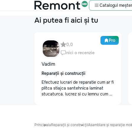
Catalogul meșter
Ai putea fi aici și tu
Pro
0,0
nici o recenzie
Vadim
Reparații și construcții
Efectuez lucrari de reparatie cum ar fi
plitca stiajca santehnica laminat
stucaturca. lucrez si cu lemnu cum ar
fi vagonca cine are nevoe apelati
068368379
Principala
Reparații și construcții
Asamblare și reparație mob