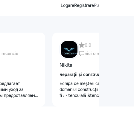
Logare
Registrare
Ru
0,0
o recenzie
nici o recenzie
Nikita
Reparații și construcții
редлагает
Echipa de meșteri calificați în
ный уход за
domeniul construcții și finisaje cum ar
ы предоставляем
fi : • tencuială &tencuială mecanizată
 кузова для
•lucrări de finisare glet (Spakliovka)
блеска, ремонт
mecanizată •vopsea manuală și
на лобовом стекле
mecanizată •tapete și tapet fibră de
безопасности.
sticlă •lucrări de gips-carton
 оклейку
•Armstrong •Fațade personalizate
ами, полировку
•Gresie și faianță •Electicitate