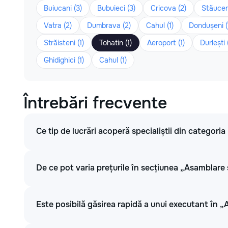
Buiucani (3)
Bubuieci (3)
Cricova (2)
Stăuceni
Vatra (2)
Dumbrava (2)
Cahul (1)
Dondușeni (
Străisteni (1)
Tohatin (1)
Aeroport (1)
Durlești (
Ghidighici (1)
Cahul (1)
Întrebări frecvente
Ce tip de lucrări acoperă specialiștii din categori
De ce pot varia prețurile în secțiunea „Asamblare 
Este posibilă găsirea rapidă a unui executant în „