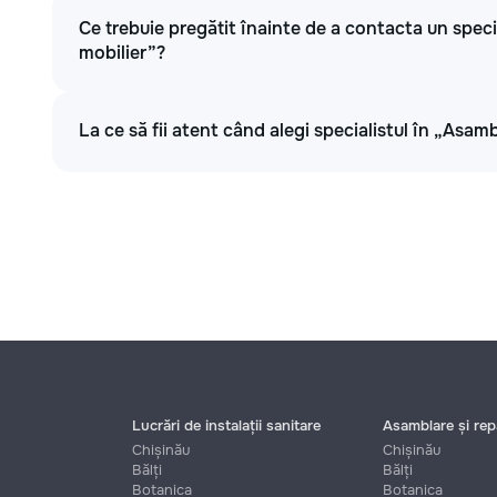
Ce trebuie pregătit înainte de a contacta un speci
mobilier”?
La ce să fii atent când alegi specialistul în „Asamb
Lucrări de instalații sanitare
Asamblare și repa
Chișinău
Chișinău
Bălți
Bălți
Botanica
Botanica