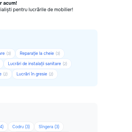
ar acum!
ialiști pentru lucrările de mobilier!
are
Reparație la cheie
(3)
(3)
Lucrări de instalații sanitare
(2)
le
Lucrări în gresie
(2)
(2)
4)
Codru (3)
Sîngera (3)