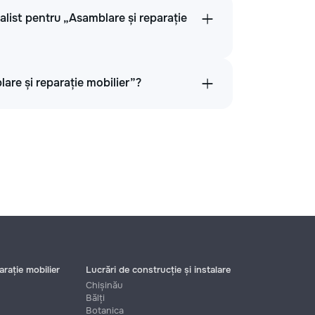
alist pentru „Asamblare și reparație
lare și reparație mobilier”?
rație mobilier
Lucrări de construcție și instalare
Chișinău
Bălți
Botanica