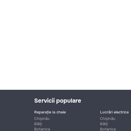
Servicii populare
Reparație la cheie
Lucrări electrice
Chișinău
Chișinău
Bălți
Bălți
Botanica
Botanica
Nume