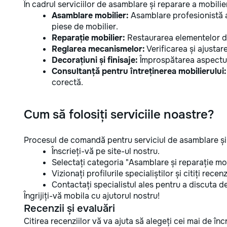
În cadrul serviciilor de asamblare și reparare a mobilier
Asamblare mobilier:
Asamblare profesionistă a 
piese de mobilier.
Reparație mobilier:
Restaurarea elementelor de
Reglarea mecanismelor:
Verificarea și ajusta
Decorațiuni și finisaje:
Împrospătarea aspectulu
Consultanță pentru întreținerea mobilierului:
corectă.
Cum să folosiți serviciile noastre?
Procesul de comandă pentru serviciul de asamblare și r
Înscrieți-vă pe site-ul nostru.
Selectați categoria "Asamblare și reparație mob
Vizionați profilurile specialiștilor și citiți recenzi
Contactați specialistul ales pentru a discuta detal
Îngrijiți-vă mobila cu ajutorul nostru!
Recenzii și evaluări
Citirea recenziilor vă va ajuta să alegeți cei mai de î