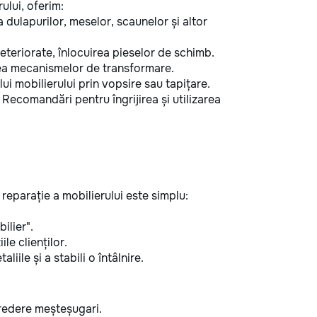
ului, oferim:
dulapurilor, meselor, scaunelor și altor
teriorate, înlocuirea pieselor de schimb.
rea mecanismelor de transformare.
i mobilierului prin vopsire sau tapițare.
Recomandări pentru îngrijirea și utilizarea
eparație a mobilierului este simplu:
ilier".
ile clienților.
iile și a stabili o întâlnire.
ncredere meșteșugari.