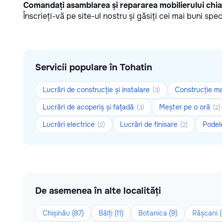
Comandați asamblarea și repararea mobilierului chi
Înscrieți-vă pe site-ul nostru și găsiți cei mai buni spec
Servicii populare în Tohatin
Lucrări de construcție și instalare
Construcție m
(3)
Lucrări de acoperiș și fațadă
Meșter pe o oră
(3)
(2)
Lucrări electrice
Lucrări de finisare
Pode
(2)
(2)
De asemenea în alte localități
Chișinău (87)
Bălți (11)
Botanica (9)
Râșcani (