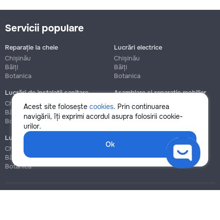
Servicii populare
Reparație la cheie
Lucrări electrice
Chișinău
Chișinău
Bălți
Bălți
Botanica
Botanica
Lucrări de instalații sanitare
Asamblare și reparație mobilier
Chișinău
Chișinău
Acest site folosește
cookies
. Prin continuarea
Bălți
Bălți
navigării, îți exprimi acordul asupra folosirii cookie-
Botanica
Botanica
urilor.
Lucrări de construcție și instalare
Ok
Chișinău
Bălți
Botanica
Blog
Reguli
Prețuri la servicii