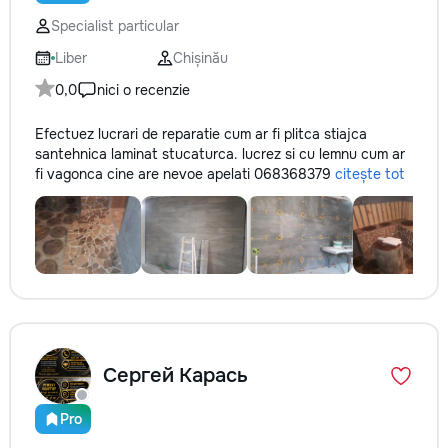
Specialist particular
Liber
Chișinău
0,0
nici o recenzie
Efectuez lucrari de reparatie cum ar fi plitca stiajca
santehnica laminat stucaturca. lucrez si cu lemnu cum ar
fi vagonca cine are nevoe apelati 068368379
citește tot
Сергей Карась
Pro