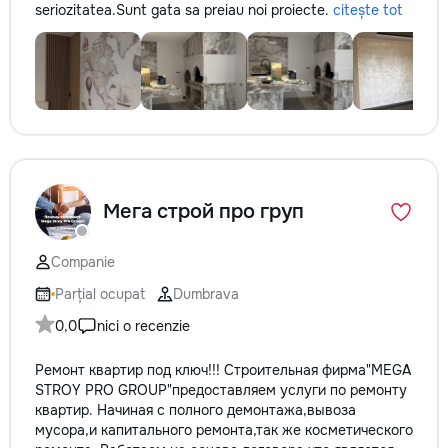
seriozitatea.Sunt gata sa preiau noi proiecte.
citește tot
Мега строй про груп
Companie
Parțial ocupat
Dumbrava
0,0
nici o recenzie
Ремонт квартир под ключ!!! Строительная фирма"MEGA
STROY PRO GROUP"предоставляем услуги по ремонту
квартир. Начиная с полного демонтажа,вывоза
мусора,и капитального ремонта,так же косметического