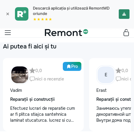
Descarcă aplicația și utilizează RemontMD
×
oriunde
★★★★★
Ai putea fi aici și tu
Pro
0,0
0,0
E
nici o recenzie
nici o
Vadim
Erast
Reparații și construcții
Reparații și constru
Efectuez lucrari de reparatie cum
Занимаюсь утепле
ar fi plitca stiajca santehnica
декоративной шту
laminat stucaturca. lucrez si cu
Внутри дома под к
lemnu cum ar fi vagonca cine are
+37368535079
nevoe apelati 068368379