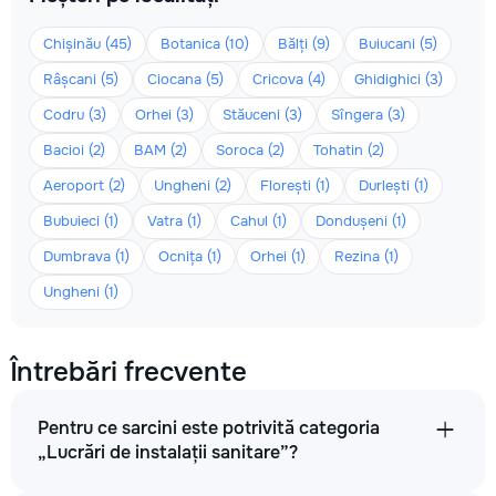
Chișinău (45)
Botanica (10)
Bălți (9)
Buiucani (5)
Râșcani (5)
Ciocana (5)
Cricova (4)
Ghidighici (3)
Codru (3)
Orhei (3)
Stăuceni (3)
Sîngera (3)
Bacioi (2)
BAM (2)
Soroca (2)
Tohatin (2)
Aeroport (2)
Ungheni (2)
Florești (1)
Durlești (1)
Bubuieci (1)
Vatra (1)
Cahul (1)
Dondușeni (1)
Dumbrava (1)
Ocnița (1)
Orhei (1)
Rezina (1)
Ungheni (1)
Întrebări frecvente
Pentru ce sarcini este potrivită categoria
„Lucrări de instalații sanitare”?