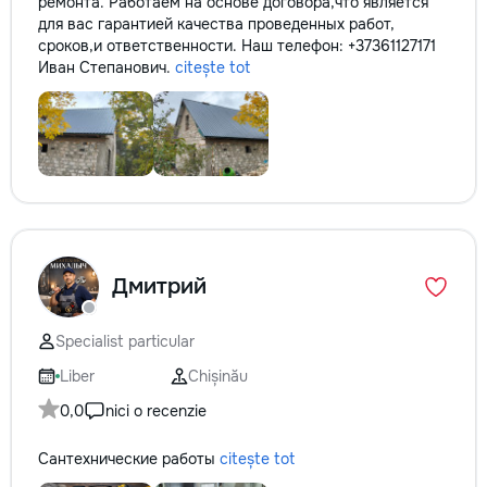
ремонта. Работаем на основе договора,что является
для вас гарантией качества проведенных работ,
сроков,и ответственности. Наш телефон: +37361127171
Иван Степанович.
citește tot
Дмитрий
Specialist particular
Liber
Chișinău
0,0
nici o recenzie
Сантехнические работы
citește tot