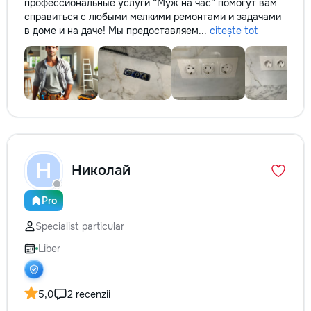
профессиональные услуги “Муж на час” помогут вам
справиться с любыми мелкими ремонтами и задачами
в доме и на даче! Мы предоставляем...
citește tot
Н
Николай
Pro
Specialist particular
Liber
5,0
2 recenzii