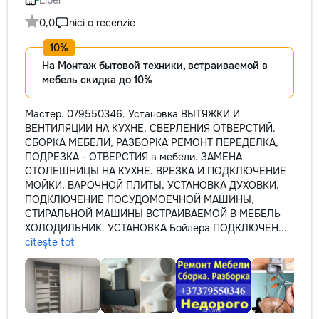
Liber
0,0
nici o recenzie
На Монтаж бытовой техники, встраиваемой в
мебель скидка до 10%
Мастер. 079550346. Установка ВЫТЯЖКИ И
ВЕНТИЛЯЦИИ НА КУХНЕ, СВЕРЛЕНИЯ ОТВЕРСТИЙ.
СБОРКА МЕБЕЛИ, РАЗБОРКА РЕМОНТ ПЕРЕДЕЛКА,
ПОДРЕЗКА - ОТВЕРСТИЯ в мебели. ЗАМЕНА
СТОЛЕШНИЦЫ НА КУХНЕ. ВРЕЗКА И ПОДКЛЮЧЕНИЕ
МОЙКИ, ВАРОЧНОЙ ПЛИТЫ, УСТАНОВКА ДУХОВКИ,
ПОДКЛЮЧЕНИЕ ПОСУДОМОЕЧНОЙ МАШИНЫ,
СТИРАЛЬНОЙ МАШИНЫ ВСТРАИВАЕМОЙ В МЕБЕЛЬ
ХОЛОДИЛЬНИК. УСТАНОВКА Бойлера ПОДКЛЮЧЕН...
citește tot