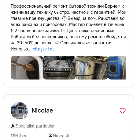
Профессиональный ремонт бытовой техники Вернем к
жизни вашу технику быстро, честно и с гарантией! Мои
главные преимущества: ⏱️ Выезд на дом: Работаем во
всех районах и пригородах. Мастер приедет в течение
1–2 часов после заявки. 📉 Цены ниже сервисных:
Работаем без посредников, поэтому ремонт обойдется
на 30–50% дешевле. ⚙️ Оригинальные запчасти:
Использ...
citește tot
Nicolae
Specialist particular
Liber
Hîncești