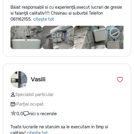
Bǎiat responsabil si cu experiență,execut lucrari de gresie
si faianță calitativ!!!! Chisinau si suburbii Telefon
061162155.
citește tot
Vasili
Specialist particular
Parțial ocupat
0,0
nici o recenzie
Toate lucrarile ne staruim sa le executam in timp si
calitaiv!
citește tot