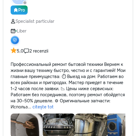
Pro
Specialist particular
Liber
5,0
2 recenzii
Профессиональный ремонт бытовой техники Вернем к
жизни вашу технику быстро, честно и с гарантией! Мои
главные преимущества: ⏱️ Выезд на дом: Работаем во
всех районах и пригородах. Мастер приедет в течение
1–2 часов после заявки. 📉 Цены ниже сервисных:
Работаем без посредников, поэтому ремонт обойдется
на 30–50% дешевле. ⚙️ Оригинальные запчасти:
Использ...
citește tot