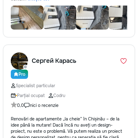
Сергей Карась
Pro
Specialist particular
Parțial ocupat
Codru
0,0
nici o recenzie
Renovări de apartamente „la cheie” în Chișinău – de la
idee până la mutare! Dacă încă nu aveți un design-
proiect, nu este o problemă. Vă putem realiza un proiect
de design personalizat, pentru ca reparația să fie clară,