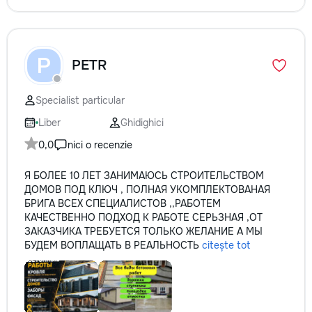
P
PETR
Specialist particular
Liber
Ghidighici
0,0
nici o recenzie
Я БОЛЕЕ 10 ЛЕТ ЗАНИМАЮСЬ СТРОИТЕЛЬСТВОМ
ДОМОВ ПОД КЛЮЧ , ПОЛНАЯ УКОМПЛЕКТОВАНАЯ
БРИГА ВСЕХ СПЕЦИАЛИСТОВ ,,РАБОТЕМ
КАЧЕСТВЕННО ПОДХОД К РАБОТЕ СЕРЬЗНАЯ ,ОТ
ЗАКАЗЧИКА ТРЕБУЕТСЯ ТОЛЬКО ЖЕЛАНИЕ А МЫ
БУДЕМ ВОПЛАЩАТЬ В РЕАЛЬНОСТЬ
citește tot