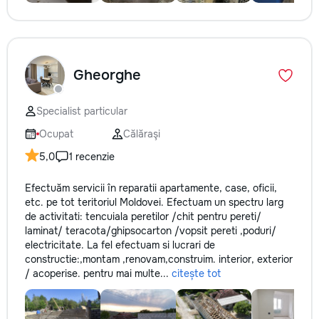
Gheorghe
Specialist particular
Ocupat
Călăraşi
5,0
1 recenzie
Efectuăm servicii în reparatii apartamente, case, oficii,
etc. pe tot teritoriul Moldovei. Efectuam un spectru larg
de activitati: tencuiala peretilor /chit pentru pereti/
laminat/ teracota/ghipsocarton /vopsit pereti ,poduri/
electricitate. La fel efectuam si lucrari de
constructie:,montam ,renovam,construim. interior, exterior
/ acoperise. pentru mai multe...
citește tot