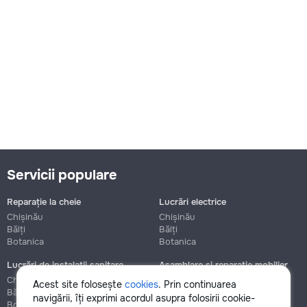
Servicii populare
Reparație la cheie
Lucrări electrice
Chișinău
Chișinău
Bălți
Bălți
Botanica
Botanica
Lucrări de instalații sanitare
Asamblare și reparație mobilier
Chișinău
Chișinău
Acest site folosește
cookies
. Prin continuarea
Bălți
Bălți
navigării, îți exprimi acordul asupra folosirii cookie-
Botanica
Botanica