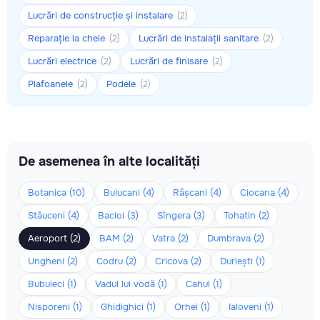
Lucrări de construcție și instalare
(2)
Reparație la cheie
Lucrări de instalații sanitare
(2)
(2)
Lucrări electrice
Lucrări de finisare
(2)
(2)
Plafoanele
Podele
(2)
(2)
De asemenea în alte localități
Botanica (10)
Buiucani (4)
Râșcani (4)
Ciocana (4)
Stăuceni (4)
Bacioi (3)
Sîngera (3)
Tohatin (2)
Aeroport (2)
BAM (2)
Vatra (2)
Dumbrava (2)
Ungheni (2)
Codru (2)
Cricova (2)
Durlești (1)
Bubuieci (1)
Vadul lui vodă (1)
Cahul (1)
Nisporeni (1)
Ghidighici (1)
Orhei (1)
Ialoveni (1)