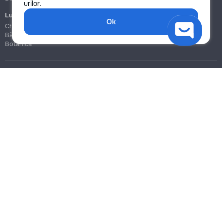
urilor.
Lucrări de construcție și instalare
Ok
Chișinău
Bălți
Botanica
Blog
Reguli
Prețuri la servicii
Ajutor
Politica de confidențialitate
Cookies
Scrie în suport
info@remont.md