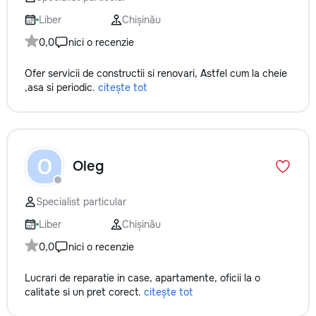
кромки, чистая работа с
✔ Обучение взро
резьбой. Кишинёв и пригород.
Бесплатный пробн
Liber
Chișinău
Выезд на замер, консультация
0,0
nici o recenzie
по цвету и покрытию.
Ofer servicii de constructii si renovari, Astfel cum la cheie
,asa si periodic.
citește tot
O
Oleg
Specialist particular
Liber
Chișinău
0,0
nici o recenzie
Lucrari de reparatie in case, apartamente, oficii la o
calitate si un pret corect.
citește tot