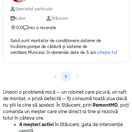
Specialist particular
Liber
Stăuceni
0,0
nici o recenzie
Salut,sunt montator de condiționere,sisteme de
încălzire,pompe de căldură și sisteme de
ventilare.Muncesc în domeniile date de 5 ani
citește tot
1
Uneori o problemă mică — un robinet care picură, un raft
de montat, o priză defectă — îți consumă toată ziua dacă
nu știi la cine să apelezi. În Stăuceni, prin
RemontMD
, poți
comanda un meșter care vine direct la tine și rezolvă
totul în câteva ore.
4 meșteri activi
în Stăuceni, gata de intervenție
rapidă