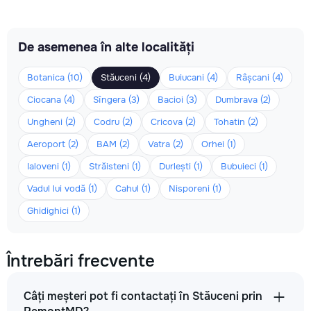
De asemenea în alte localități
Botanica (10)
Stăuceni (4)
Buiucani (4)
Râșcani (4)
Ciocana (4)
Sîngera (3)
Bacioi (3)
Dumbrava (2)
Ungheni (2)
Codru (2)
Cricova (2)
Tohatin (2)
Aeroport (2)
BAM (2)
Vatra (2)
Orhei (1)
Ialoveni (1)
Străisteni (1)
Durlești (1)
Bubuieci (1)
Vadul lui vodă (1)
Cahul (1)
Nisporeni (1)
Ghidighici (1)
Întrebări frecvente
Câți meșteri pot fi contactați în Stăuceni prin