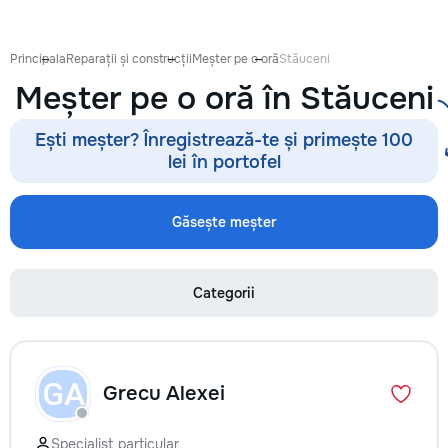
Principala
Reparații și construcții
Meșter pe o oră
Stăuceni
Meșter pe o oră în Stăuceni
Ești meșter? Înregistrează-te și primește 100
lei în portofel
Găsește meșter
Categorii
GA
Grecu Alexei
Specialist particular