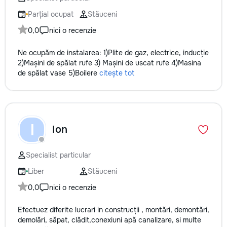
Parțial ocupat
Stăuceni
0,0
nici o recenzie
Ne ocupăm de instalarea: 1)Plite de gaz, electrice, inducție
2)Mașini de spălat rufe 3) Mașini de uscat rufe 4)Masina
de spălat vase 5)Boilere
citește tot
I
Ion
Specialist particular
Liber
Stăuceni
0,0
nici o recenzie
Efectuez diferite lucrari in construcții , montări, demontări,
demolări, săpat, clădit,conexiuni apă canalizare, si multe