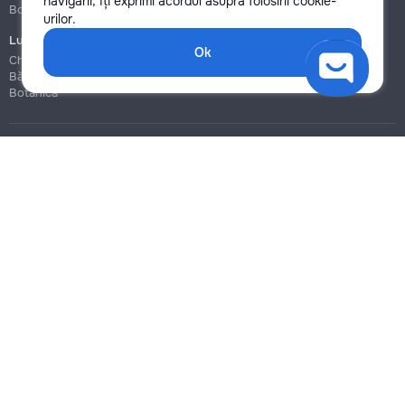
navigării, îți exprimi acordul asupra folosirii cookie-
Botanica
Botanica
urilor.
Lucrări de construcție și instalare
Ok
Chișinău
Bălți
Botanica
Blog
Reguli
Prețuri la servicii
Ajutor
Politica de confidențialitate
Cookies
Scrie în suport
info@remont.md