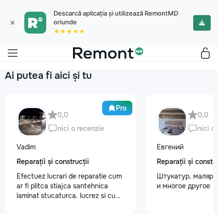
Descarcă aplicația și utilizează RemontMD
×
oriunde
★★★★★
Ai putea fi aici și tu
Pro
0,0
0,0
nici o recenzie
nici o
Vadim
Евгений
Reparații și construcții
Reparații și constru
Efectuez lucrari de reparatie cum
Штукатур, маляр ,
ar fi plitca stiajca santehnica
и многое другое
laminat stucaturca. lucrez si cu
lemnu cum ar fi vagonca cine are
nevoe apelati 068368379