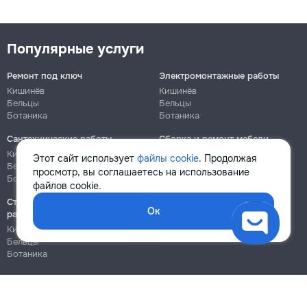
Популярные услуги
Ремонт под ключ
Электромонтажные работы
Кишинёв
Кишинёв
Бельцы
Бельцы
Ботаника
Ботаника
Сантехнические работы
Сборка и ремонт мебели
Кишинёв
Кишинёв
Этот сайт использует
файлы cookie
. Продолжая
Бельцы
Бельцы
просмотр, вы соглашаетесь на использование
Ботаника
Ботаника
файлов cookie.
Строительно-монтажные
Ок
работы
Кишинёв
Бельцы
Ботаника
Блог