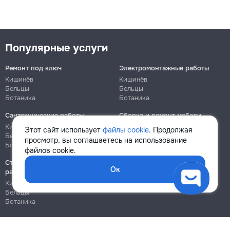
Популярные услуги
Ремонт под ключ
Электромонтажные работы
Кишинёв
Кишинёв
Бельцы
Бельцы
Ботаника
Ботаника
Сантехнические работы
Сборка и ремонт мебели
Кишинёв
Кишинёв
Этот сайт использует
файлы cookie
. Продолжая
Бельцы
Бельцы
просмотр, вы соглашаетесь на использование
Ботаника
Ботаника
файлов cookie.
Строительно-монтажные
Ок
работы
Кишинёв
Бельцы
Ботаника