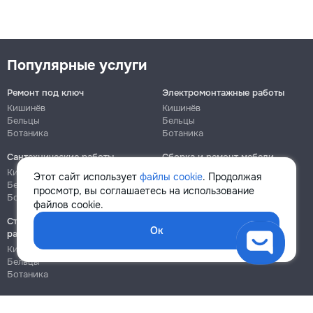
Популярные услуги
Ремонт под ключ
Электромонтажные работы
Кишинёв
Кишинёв
Бельцы
Бельцы
Ботаника
Ботаника
Сантехнические работы
Сборка и ремонт мебели
Кишинёв
Кишинёв
Этот сайт использует
файлы cookie
. Продолжая
Бельцы
Бельцы
просмотр, вы соглашаетесь на использование
Ботаника
Ботаника
файлов cookie.
Строительно-монтажные
Ок
работы
Кишинёв
Бельцы
Ботаника