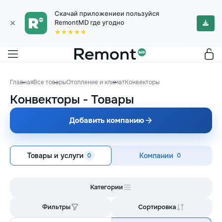
Скачай приложениеи пользуйся
×
RemontMD где угодно
★★★★★
Главная
Все товары
Отопление и климат
Конвекторы
Конвекторы
-
Товары
Добавить компанию
Товары и услуги
Компании
0
0
Категории
Фильтры
Сортировка