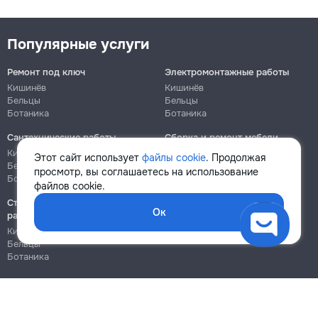
Популярные услуги
Ремонт под ключ
Электромонтажные работы
Кишинёв
Кишинёв
Бельцы
Бельцы
Ботаника
Ботаника
Сантехнические работы
Сборка и ремонт мебели
Кишинёв
Кишинёв
Этот сайт использует
файлы cookie
. Продолжая
Бельцы
Бельцы
просмотр, вы соглашаетесь на использование
Ботаника
Ботаника
файлов cookie.
Строительно-монтажные
Ок
работы
Кишинёв
Бельцы
Ботаника
Блог