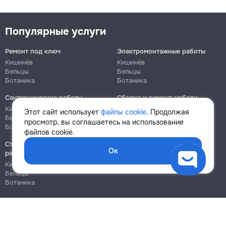
Популярные услуги
Ремонт под ключ
Электромонтажные работы
Кишинёв
Кишинёв
Бельцы
Бельцы
Ботаника
Ботаника
Сантехнические работы
Сборка и ремонт мебели
Кишинёв
Кишинёв
Этот сайт использует
файлы cookie
. Продолжая
Бельцы
Бельцы
просмотр, вы соглашаетесь на использование
Ботаника
Ботаника
файлов cookie.
Строительно-монтажные
Ок
работы
Кишинёв
Бельцы
Ботаника
Блог