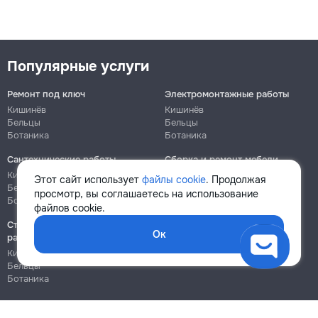
Популярные услуги
Ремонт под ключ
Электромонтажные работы
Кишинёв
Кишинёв
Бельцы
Бельцы
Ботаника
Ботаника
Сантехнические работы
Сборка и ремонт мебели
Кишинёв
Кишинёв
Этот сайт использует
файлы cookie
. Продолжая
Бельцы
Бельцы
просмотр, вы соглашаетесь на использование
Ботаника
Ботаника
файлов cookie.
Строительно-монтажные
Ок
работы
Кишинёв
Бельцы
Ботаника