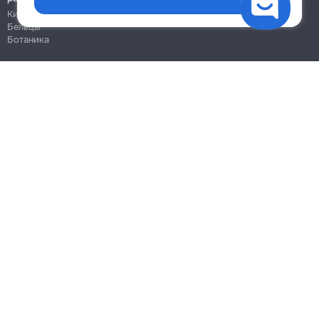
Кишинёв
Бельцы
Ботаника
Блог
Правила
Цены на услуги
Помощь
Политика конфиденциальности
Cookies
Напиши в поддержку
info@remont.md
SRL "Br Team Pro"