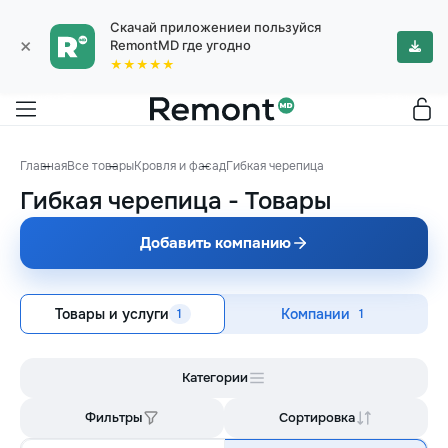
Скачай приложениеи пользуйся
×
RemontMD где угодно
★★★★★
Главная
Все товары
Кровля и фасад
Гибкая черепица
Гибкая черепица
-
Товары
Добавить компанию
Товары и услуги
Компании
1
1
Категории
Фильтры
Сортировка