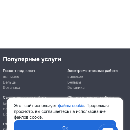
Популярные услуги
Ремонт под ключ
Электромонтажные работы
Кишинёв
Кишинёв
Бельцы
Бельцы
Ботаника
Ботаника
Сантехнические работы
Сборка и ремонт мебели
Кишинёв
Кишинёв
Этот сайт использует
файлы cookie
. Продолжая
Бельцы
Бельцы
просмотр, вы соглашаетесь на использование
Ботаника
Ботаника
файлов cookie.
Строительно-монтажные
Ок
работы