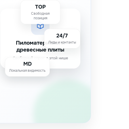
TOP
Свободная
позиция
24/7
Пиломатериалы и
Лиды и контакты
древесные плиты
Свободный спрос в этой нише
MD
Локальная видимость