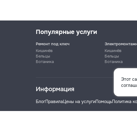
Популярные услуги
Ремонт под ключ
Электромонтаж
Кишинёв
Кишинёв
Бельцы
Бельцы
Ботаника
Ботаника
Имя
Этот с
соглаша
Информация
Телефон
Блог
Правила
Цены на услуги
Помощь
Политика к
Название компании