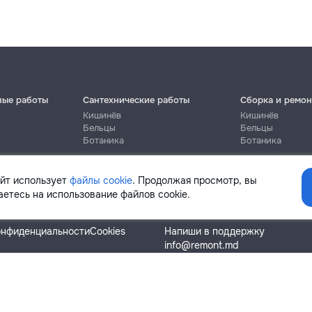
ные работы
Сантехнические работы
Сборка и ремон
Кишинёв
Кишинёв
Бельцы
Бельцы
Ботаника
Ботаника
айт использует
файлы cookie
. Продолжая просмотр, вы
етесь на использование файлов cookie.
Помощь
онфиденциальности
Cookies
Напиши в поддержку
info@remont.md
SRL "Br Team Pro"