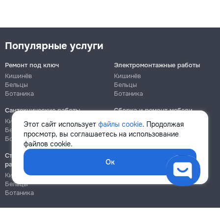
Популярные услуги
Ремонт под ключ
Электромонтажные работы
Кишинёв
Кишинёв
Бельцы
Бельцы
Ботаника
Ботаника
Сантехнические работы
Сборка и ремонт мебели
Кишинёв
Кишинёв
Этот сайт использует
файлы cookie
. Продолжая
Бельцы
Бельцы
просмотр, вы соглашаетесь на использование
Ботаника
Ботаника
файлов cookie.
Строительно-монтажные
Ок
работы
Кишинёв
Бельцы
Ботаника