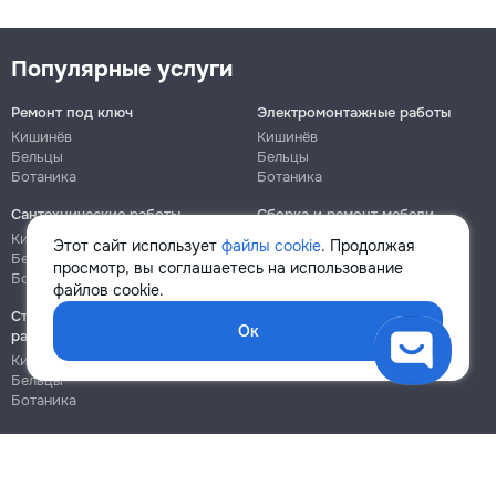
Популярные услуги
Ремонт под ключ
Электромонтажные работы
Кишинёв
Кишинёв
Бельцы
Бельцы
Ботаника
Ботаника
Сантехнические работы
Сборка и ремонт мебели
Кишинёв
Кишинёв
Этот сайт использует
файлы cookie
. Продолжая
Бельцы
Бельцы
просмотр, вы соглашаетесь на использование
Ботаника
Ботаника
файлов cookie.
Строительно-монтажные
Ок
работы
Кишинёв
Бельцы
Ботаника
Блог