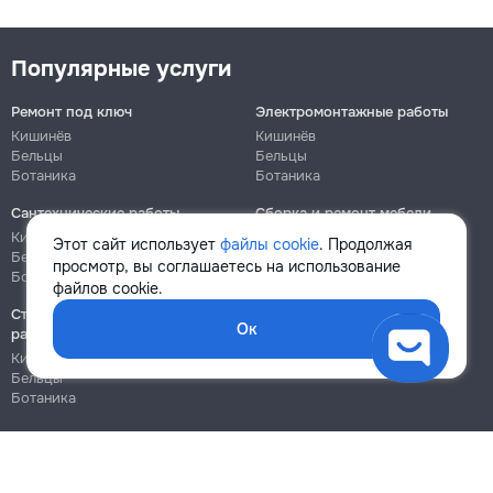
Популярные услуги
Ремонт под ключ
Электромонтажные работы
Кишинёв
Кишинёв
Бельцы
Бельцы
Ботаника
Ботаника
Сантехнические работы
Сборка и ремонт мебели
Кишинёв
Кишинёв
Этот сайт использует
файлы cookie
. Продолжая
Бельцы
Бельцы
просмотр, вы соглашаетесь на использование
Ботаника
Ботаника
файлов cookie.
Строительно-монтажные
Ок
работы
Кишинёв
Бельцы
Ботаника
Блог