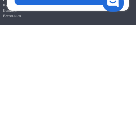
Кишинёв
Бельцы
Ботаника
Блог
Правила
Цены на услуги
Помощь
Политика конфиденциальности
Cookies
Напиши в поддержку
info@remont.md
SRL "Br Team Pro"