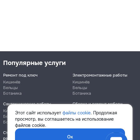
Популярные услуги
Ремонт под ключ
Электромонтажные работы
Кишинёв
Кишинёв
Бельцы
Бельцы
Ботаника
Ботаника
Сантехнические работы
Сборка и ремонт мебели
Кишинёв
Кишинёв
Этот сайт использует
файлы cookie
. Продолжая
Бельцы
Бельцы
просмотр, вы соглашаетесь на использование
Ботаника
Ботаника
файлов cookie.
Строительно-монтажные
Ок
работы