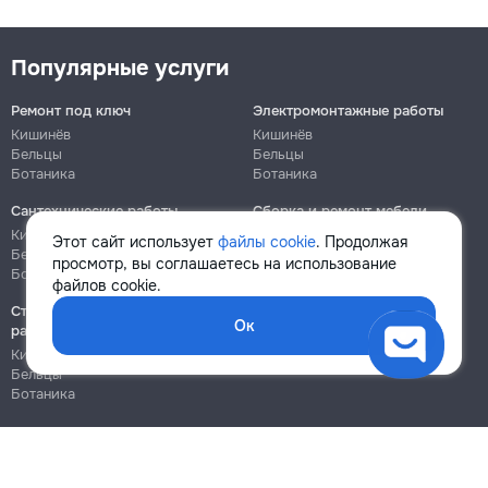
Популярные услуги
Ремонт под ключ
Электромонтажные работы
Кишинёв
Кишинёв
Бельцы
Бельцы
Ботаника
Ботаника
Сантехнические работы
Сборка и ремонт мебели
Кишинёв
Кишинёв
Этот сайт использует
файлы cookie
. Продолжая
Бельцы
Бельцы
просмотр, вы соглашаетесь на использование
Ботаника
Ботаника
файлов cookie.
Строительно-монтажные
Ок
работы
Кишинёв
Бельцы
Ботаника
Блог