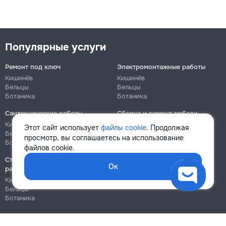
Популярные услуги
Ремонт под ключ
Электромонтажные работы
Кишинёв
Кишинёв
Бельцы
Бельцы
Ботаника
Ботаника
Сантехнические работы
Сборка и ремонт мебели
Кишинёв
Кишинёв
Этот сайт использует
файлы cookie
. Продолжая
Бельцы
Бельцы
просмотр, вы соглашаетесь на использование
Ботаника
Ботаника
файлов cookie.
Строительно-монтажные
Ок
работы
Кишинёв
Бельцы
Ботаника