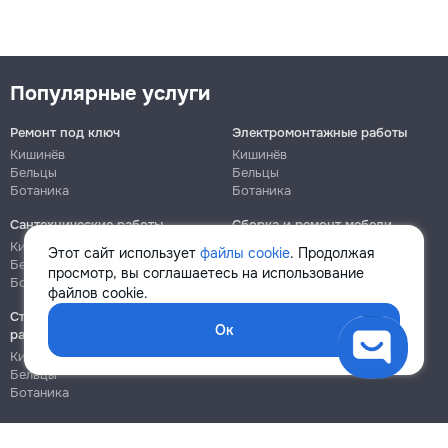
Популярные услуги
Ремонт под ключ
Электромонтажные работы
Кишинёв
Кишинёв
Бельцы
Бельцы
Ботаника
Ботаника
Сантехнические работы
Сборка и ремонт мебели
Кишинёв
Кишинёв
Этот сайт использует
файлы cookie
. Продолжая
Бельцы
Бельцы
просмотр, вы соглашаетесь на использование
Ботаника
Ботаника
файлов cookie.
Строительно-монтажные
Ок
работы
Кишинёв
Бельцы
Ботаника