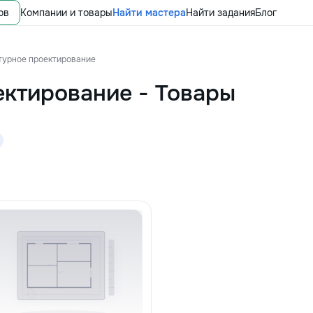
ов
Компании и товары
Найти мастера
Найти задания
Блог
турное проектирование
ектирование
-
Товары