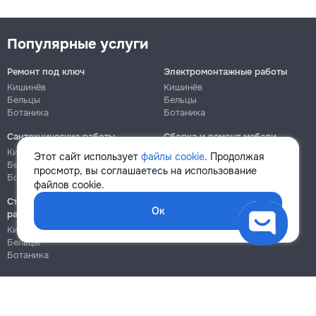
Популярные услуги
Ремонт под ключ
Электромонтажные работы
Кишинёв
Кишинёв
Бельцы
Бельцы
Ботаника
Ботаника
Сантехнические работы
Сборка и ремонт мебели
Кишинёв
Кишинёв
Этот сайт использует
файлы cookie
. Продолжая
Бельцы
Бельцы
просмотр, вы соглашаетесь на использование
Ботаника
Ботаника
файлов cookie.
Строительно-монтажные
Ок
работы
Кишинёв
Бельцы
Ботаника
Блог