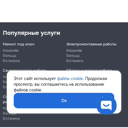
Популярные услуги
Ремонт под ключ
Электромонтажные работы
Кишинёв
Кишинёв
Бельцы
Бельцы
Ботаника
Ботаника
Сантехнические работы
Сборка и ремонт мебели
Кишинёв
Кишинёв
Этот сайт использует
файлы cookie
. Продолжая
Бельцы
Бельцы
просмотр, вы соглашаетесь на использование
Ботаника
Ботаника
файлов cookie.
Строительно-монтажные
Ок
работы
Кишинёв
Бельцы
Ботаника