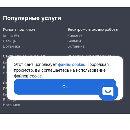
Популярные услуги
Ремонт под ключ
Электромонтажные работы
Кишинёв
Кишинёв
Бельцы
Бельцы
Ботаника
Ботаника
Сантехнические работы
Сборка и ремонт мебели
Кишинёв
Кишинёв
Этот сайт использует
файлы cookie
. Продолжая
Бельцы
Бельцы
просмотр, вы соглашаетесь на использование
Ботаника
Ботаника
файлов cookie.
Строительно-монтажные
Ок
работы
Кишинёв
Бельцы
Ботаника
Блог