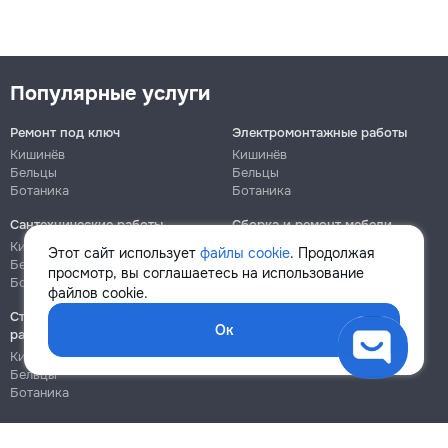
Популярные услуги
Ремонт под ключ
Электромонтажные работы
Кишинёв
Кишинёв
Бельцы
Бельцы
Ботаника
Ботаника
Сантехнические работы
Сборка и ремонт мебели
Кишинёв
Кишинёв
Этот сайт использует
файлы cookie
. Продолжая
Бельцы
Бельцы
просмотр, вы соглашаетесь на использование
Ботаника
Ботаника
файлов cookie.
Строительно-монтажные
Ок
работы
Кишинёв
Бельцы
Ботаника