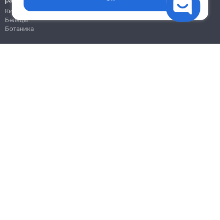
работы
Кишинёв
Бельцы
Ботаника
Блог
Правила
Цены на услуги
Помощь
Политика конфиденциальности
Cookies
Напиши в поддержку
info@remont.md
SRL "Br Team Pro"