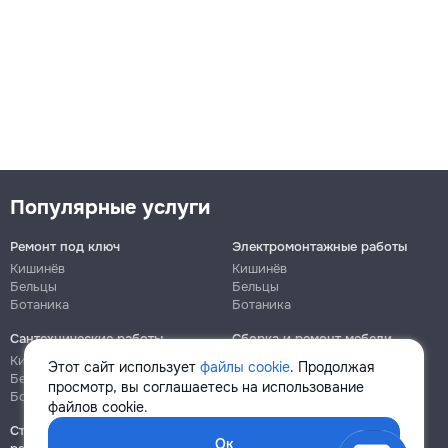
Популярные услуги
Ремонт под ключ
Электромонтажные работы
Кишинёв
Кишинёв
Бельцы
Бельцы
Ботаника
Ботаника
Сантехнические работы
Сборка и ремонт мебели
Кишинёв
Кишинёв
Этот сайт использует
файлы cookie
. Продолжая
Бельцы
Бельцы
просмотр, вы соглашаетесь на использование
Ботаника
Ботаника
файлов cookie.
Строительно-монтажные
Ок