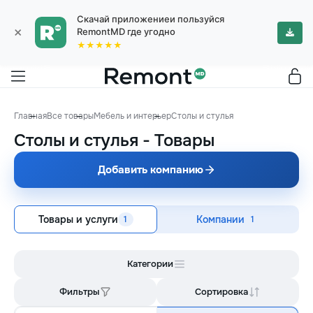
Скачай приложениеи пользуйся
×
RemontMD где угодно
★★★★★
Главная
Все товары
Мебель и интерьер
Столы и стулья
Столы и стулья
-
Товары
Добавить компанию
Товары и услуги
Компании
1
1
Категории
Фильтры
Сортировка