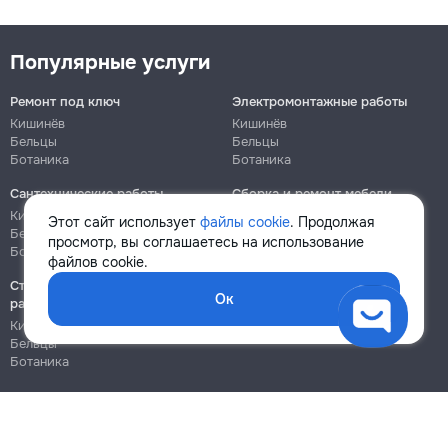
Популярные услуги
Ремонт под ключ
Электромонтажные работы
Кишинёв
Кишинёв
Бельцы
Бельцы
Ботаника
Ботаника
Сантехнические работы
Сборка и ремонт мебели
Кишинёв
Кишинёв
Этот сайт использует
файлы cookie
. Продолжая
Бельцы
Бельцы
просмотр, вы соглашаетесь на использование
Ботаника
Ботаника
файлов cookie.
Строительно-монтажные
Ок
работы
Кишинёв
Бельцы
Ботаника
Блог